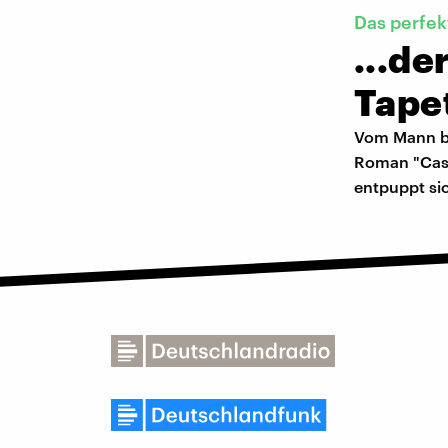
Das perfek
...d
Tape
Vom Mann be
Roman "Cass
entpuppt sic