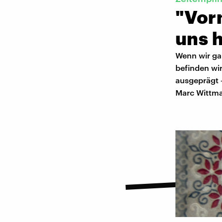
"Vor
uns h
Wenn wir gan
befinden wir
ausgeprägt 
Marc Wittma