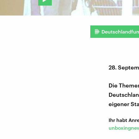
Deutschlandfu
28. Septem
Die Themen
Deutschland
eigener St
Ihr habt An
unboxingnew