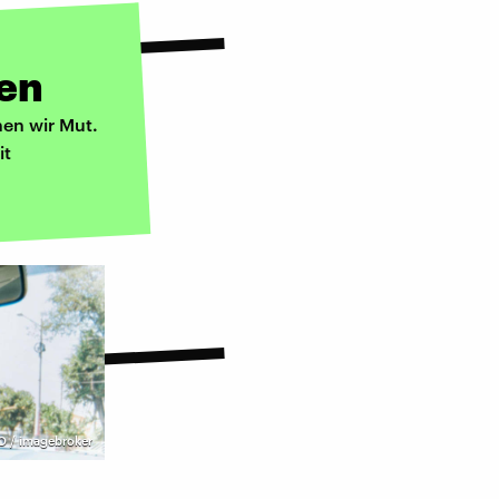
den
hen wir Mut.
it
 / imagebroker