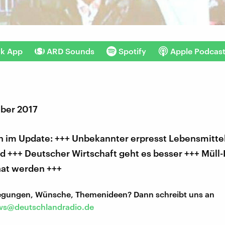
nk App
ARD Sounds
Spotify
Apple Podcas
ber 2017
 im Update: +++ Unbekannter erpresst Lebensmitte
 +++ Deutscher Wirtschaft geht es besser +++ Müll-I
aat werden +++
regungen, Wünsche, Themenideen? Dann schreibt uns an
s@deutschlandradio.de