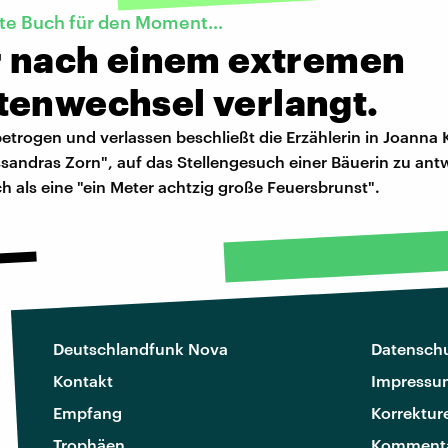
te Buch für den Moment...
er nach einem extremen
tenwechsel verlangt.
trogen und verlassen beschließt die Erzählerin in Joanna
andras Zorn", auf das Stellengesuch einer Bäuerin zu antw
h als eine "ein Meter achtzig große Feuersbrunst".
Deutschlandfunk Nova
Datenschu
Kontakt
Impressu
Empfang
Korrektur
Trophäen
Kommenta