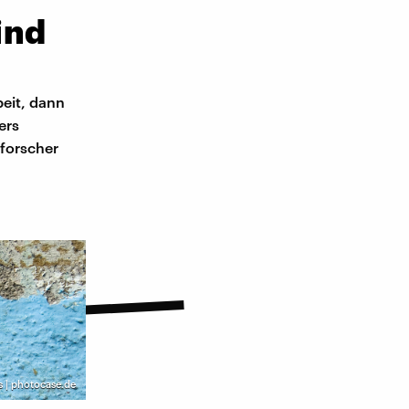
ind
beit, dann
ers
forscher
s | photocase.de