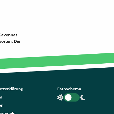
 Kavennas
orten. Die
tzerklärung
Farbschema
m
en
rregeln