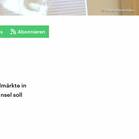
©
Oliver Hanser/dpa
ts
Abonnieren
lmärkte in
nsel soll