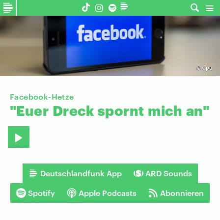
©
dpa
Facebook-Hetze
"Euer
Dreck
spornt
mich
an"
Deutschlandfunk App
ARD Sounds
Spotify
Apple Podcasts
Abonnieren