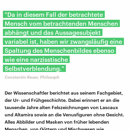
"Da in diesem Fall der betrachtete
Mensch vom betrachtenden Menschen
abhängt und das Aussagesubjekt
variabel ist, haben wir zwangsläufig eine
Spaltung des Menschenbildes ebenso
wie eine narzisstische
Selbstverblendung."
Constantin Rauer, Philosoph
Der Wissenschaftler berichtet aus seinem Fachgebiet,
der Ur- und Frühgeschichte. Dabei erinnert er an die
tausende Jahre alten Felszeichnungen von Lascaux
und Altamira sowie an die Venusfiguren ohne Gesicht.
Alles Abbilder und Masken von früher lebenden
Menschen, von Göttern und Mischwesen wie