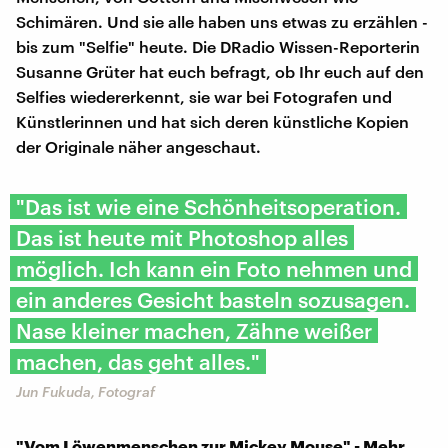
Schimären. Und sie alle haben uns etwas zu erzählen -
bis zum "Selfie" heute. Die DRadio Wissen-Reporterin
Susanne Grüter hat euch befragt, ob Ihr euch auf den
Selfies wiedererkennt, sie war bei Fotografen und
Künstlerinnen und hat sich deren künstliche Kopien
der Originale näher angeschaut.
"Das ist wie eine Schönheitsoperation.
Das ist heute mit Photoshop alles
möglich. Ich kann ein Foto nehmen und
ein anderes Gesicht basteln sozusagen.
Nase kleiner machen, Zähne weißer
machen, das geht alles."
Jun Fukuda, Fotograf
"Vom Löwenmenschen zur Mickey Mouse" - Mehr