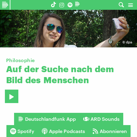
©
dpa
Philosophie
Auf
der
Suche
nach
dem
Bild
des
Menschen
Deutschlandfunk App
ARD Sounds
Spotify
Apple Podcasts
Abonnieren