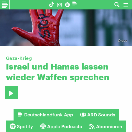
©
dpa
Gaza-Krieg
Israel
und
Hamas
lassen
wieder
Waffen
sprechen
Deutschlandfunk App
ARD Sounds
Spotify
Apple Podcasts
Abonnieren