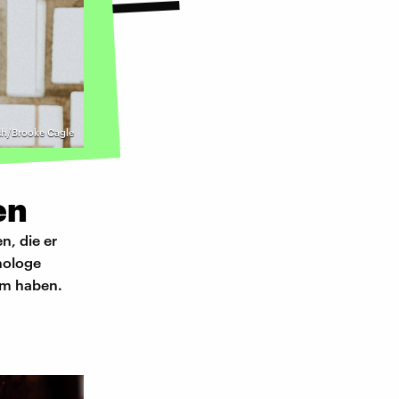
sh/Brooke Cagle
en
n, die er
chologe
lem haben.