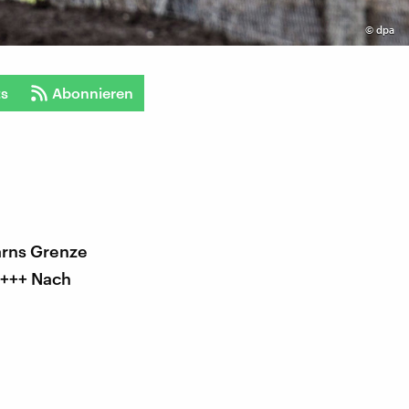
©
dpa
ts
Abonnieren
arns Grenze
 +++ Nach