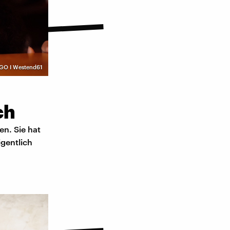
GO I Westend61
ch
en. Sie hat
igentlich