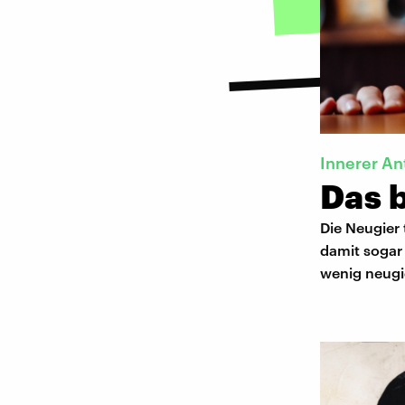
Innerer An
Das b
Die Neugier 
damit sogar
wenig neugie