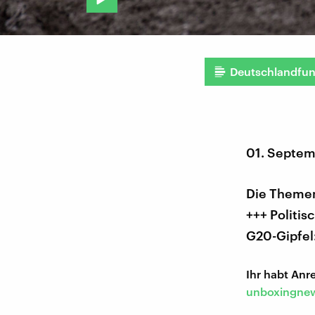
Deutschlandfu
01. Septem
Die Themen
+++ Politis
G20-Gipfel
Ihr habt An
unboxingnew