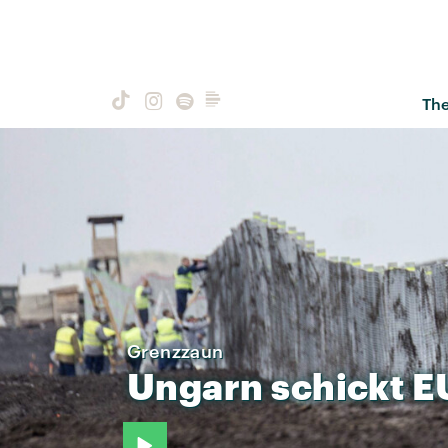
Th
Grenzzaun
Ungarn
schickt
E