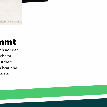
 | photocase.de
immt
ch vor der
uch vor
 Arbeit
ch brauche
e sie