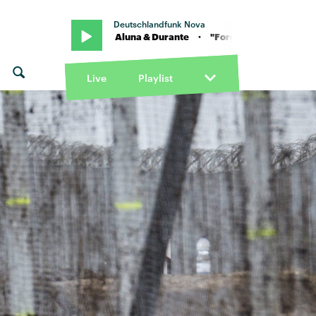
Deutschlandfunk Nova
sion" von Diplo Aluna & Durante · "Forget about me - Nite Version" vo
Live
Playlist