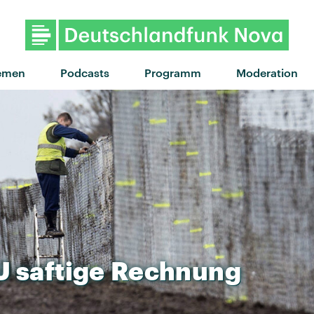
"Forget about me - Nite Ver
emen
Podcasts
Programm
Moderation
U
saftige
Rechnung