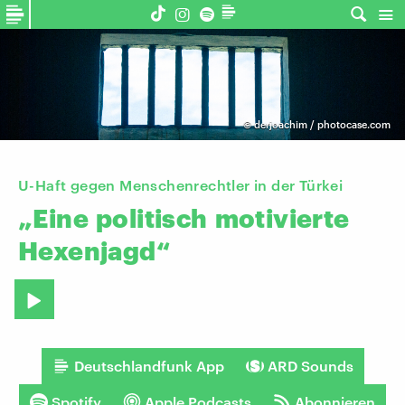
©
derjoachim / photocase.com
U-Haft gegen Menschenrechtler in der Türkei
„Eine
politisch
motivierte
Hexenjagd“
Deutschlandfunk App
ARD Sounds
Spotify
Apple Podcasts
Abonnieren