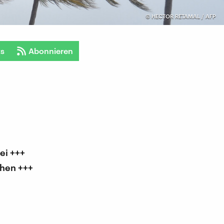
©
HECTOR RETAMAL / AFP
ts
Abonnieren
ei +++
ehen +++