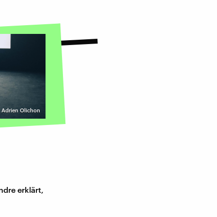
| Adrien Olichon
dre erklärt,