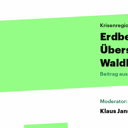
Krisenregi
Erdb
Über
Wald
Beitrag au
Moderator
Klaus Jan