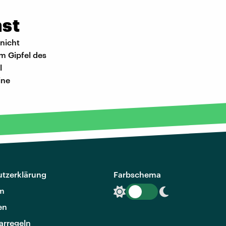
nst
nicht
m Gipfel des
l
ine
tzerklärung
Farbschema
m
en
rregeln