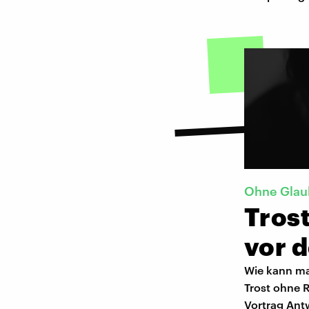
Ohne Glau
Trost
vor 
Wie kann ma
Trost ohne R
Vortrag Ant