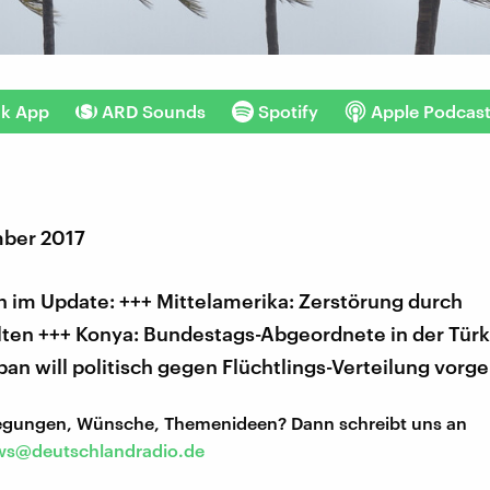
nk App
ARD Sounds
Spotify
Apple Podcas
ber 2017
 im Update: +++ Mittelamerika: Zerstörung durch
ten +++ Konya: Bundestags-Abgeordnete in der Türk
an will politisch gegen Flüchtlings-Verteilung vorg
regungen, Wünsche, Themenideen? Dann schreibt uns an
s@deutschlandradio.de