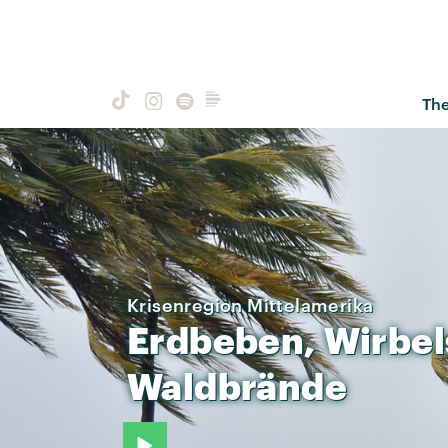
Th
Krisenregion Mittelamerika
Erdbeben,
Wirbel
Waldbrände