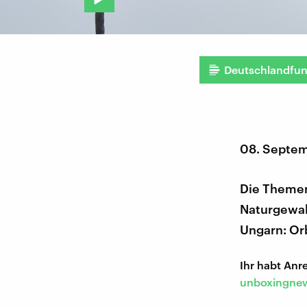
Deutschlandfu
08. Septem
Die Themen
Naturgewal
Ungarn: Orb
Ihr habt An
unboxingnew