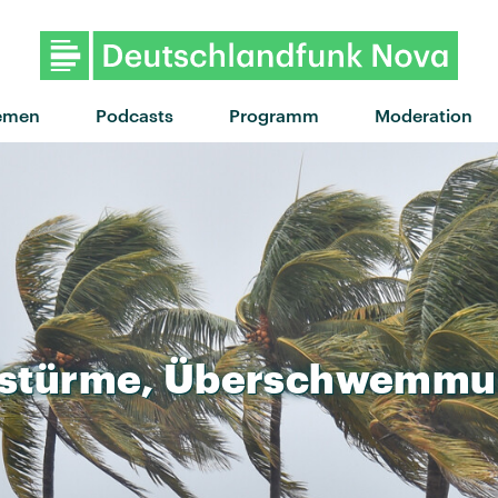
emen
Podcasts
Programm
Moderation
stürme,
Überschwemmu