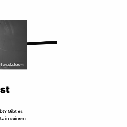
s | unsplash.com
st
t? Gibt es
tz in seinem