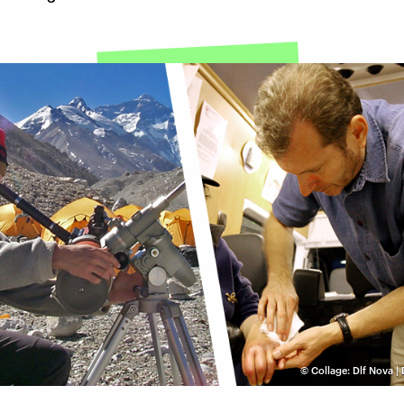
©
Collage: Dlf Nova |