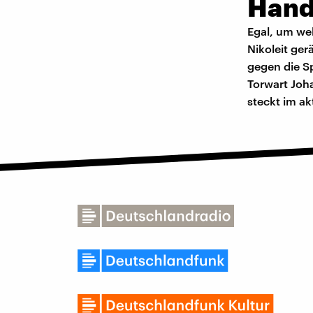
Handb
Egal, um wel
Nikoleit ge
gegen die Sp
Torwart Joha
steckt im a