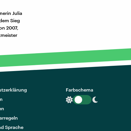
erin Julia
 dem Sieg
von 2007,
tmeister
tzerklärung
Farbschema
m
en
rregeln
nd Sprache