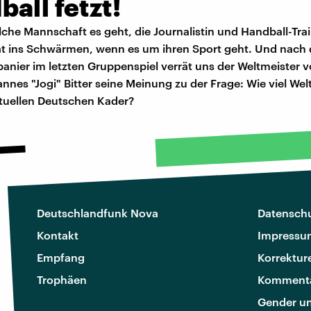
all fetzt!
che Mannschaft es geht, die Journalistin und Handball-Train
rät ins Schwärmen, wenn es um ihren Sport geht. Und nach
anier im letzten Gruppenspiel verrät uns der Weltmeister 
nnes "Jogi" Bitter seine Meinung zu der Frage: Wie viel Wel
ktuellen Deutschen Kader?
Deutschlandfunk Nova
Datenschu
Kontakt
Impressu
Empfang
Korrektur
Trophäen
Kommenta
Gender u