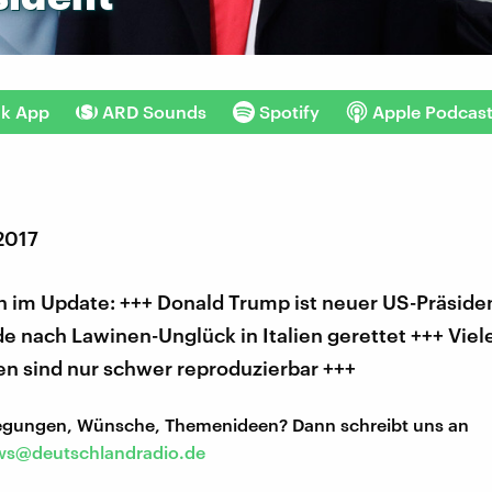
nk App
ARD Sounds
Spotify
Apple Podcas
2017
 im Update: +++ Donald Trump ist neuer US-Präside
 nach Lawinen-Unglück in Italien gerettet +++ Viel
en sind nur schwer reproduzierbar +++
regungen, Wünsche, Themenideen? Dann schreibt uns an
s@deutschlandradio.de