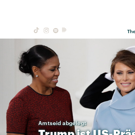
Th
Amtseid abgelegt
Trump
ist
US-Prä