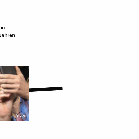
len
 Jahren
©
dpa