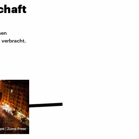
chaft
hen
 verbracht.
es | Zuma Press