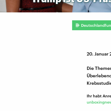
Deutschlandfu
20. Januar 
Die Themen
Überlebende
Krebsstudi
Ihr habt An
unboxingnew