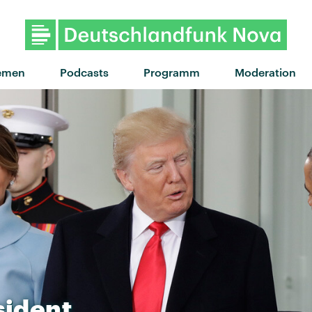
"Kids" von Luna Morge
emen
Podcasts
Programm
Moderation
sident