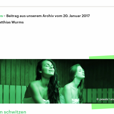
ws
–
Beitrag aus unserem Archiv vom 20. Januar 2017
tthias Wurms
©
pexels I a
 schwitzen