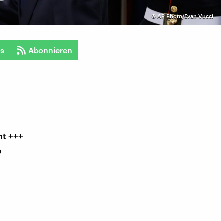
©
AP Photo/Evan Vucci
ts
Abonnieren
nt +++
e