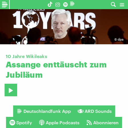
©
dpa
10 Jahre Wikileaks
Assange
enttäuscht
zum
Jubiläum
Deutschlandfunk App
ARD Sounds
Spotify
Apple Podcasts
Abonnieren