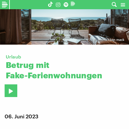
©
pexels I ben mack
Urlaub
Betrug
mit
Fake-Ferienwohnungen
06. Juni 2023