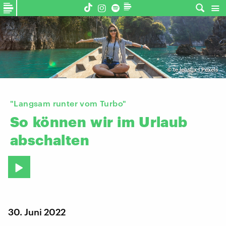
©
te lensfix I Pexels
"Langsam runter vom Turbo"
So
können
wir
im
Urlaub
abschalten
30. Juni 2022