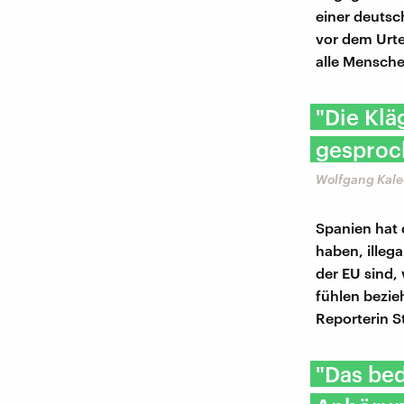
einer deuts
vor dem Urte
alle Mensch
"Die Klä
gesproch
Wolfgang Kal
Spanien hat 
haben, illeg
der EU sind,
fühlen bezi
Reporterin S
"Das bed