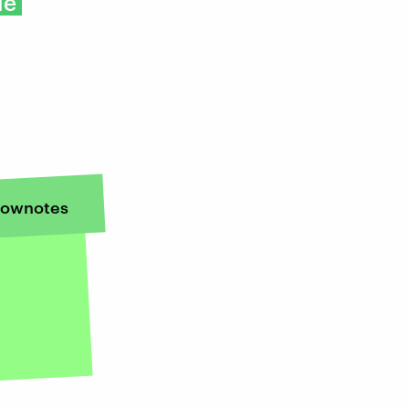
ie
ownotes