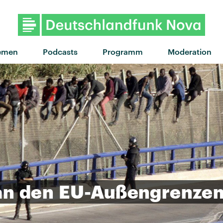
emen
Podcasts
Programm
Moderation
an
den
EU-Außengrenze