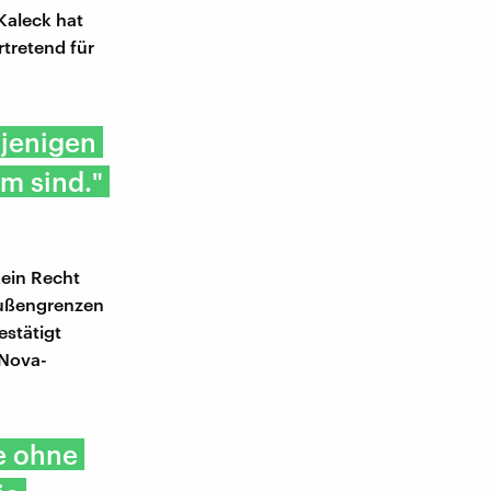
Kaleck hat
rtretend für
ejenigen
rm sind."
kein Recht
Außengrenzen
estätigt
-Nova-
e ohne