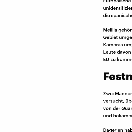
Europäische
unidentifizi
die spanische
Melilla gehö
Gebiet umgeb
Kameras umge
Leute davon
EU zu komm
Fest
Zwei Männer 
versucht, ü
von der Guar
und bekamen 
Dagegen habe