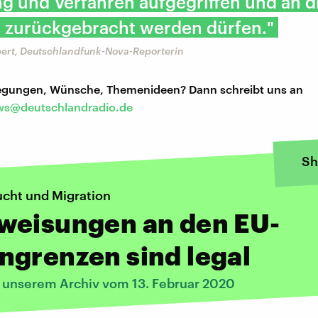
g und Verfahren aufgegriffen und an d
 zurückgebracht werden dürfen."
ert, Deutschlandfunk-Nova-Reporterin
regungen, Wünsche, Themenideen? Dann schreibt uns an
s@deutschlandradio.de
Sh
lucht und Migration
weisungen an den EU-
ngrenzen sind legal
s unserem Archiv vom 13. Februar 2020