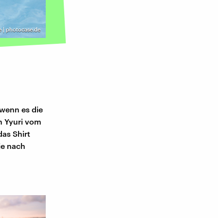
e | photocase.de
 wenn es die
h Yyuri vom
das Shirt
je nach