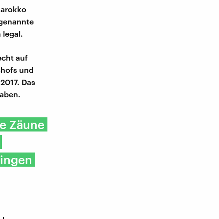
Marokko
ogenannte
legal.
echt auf
shofs und
 2017. Das
haben.
ie Zäune
ringen