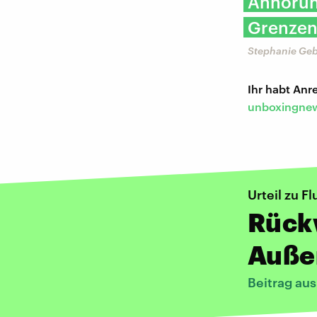
Anhörun
Grenzen
Stephanie Geb
Ihr habt An
unboxingnew
Urteil zu F
Rück
Auße
Beitrag au