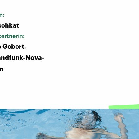
n:
schkat
artnerin:
 Gebert,
andfunk-Nova-
in