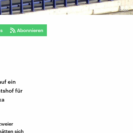
©
dpa
ts
Abonnieren
auf ein
tshof für
ka
zweier
hätten sich