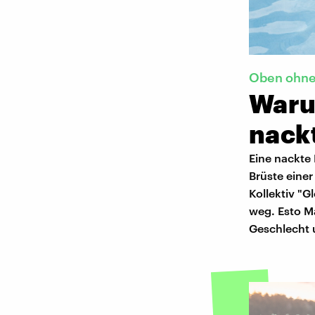
Oben ohn
Waru
nackt
Eine nackte 
Brüste einer
Kollektiv "G
weg. Esto Ma
Geschlecht 