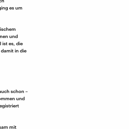
ch
ging es um
nischem
unen und
ist es, die
damit in die
 auch schon –
enommen und
gistriert
nsam mit