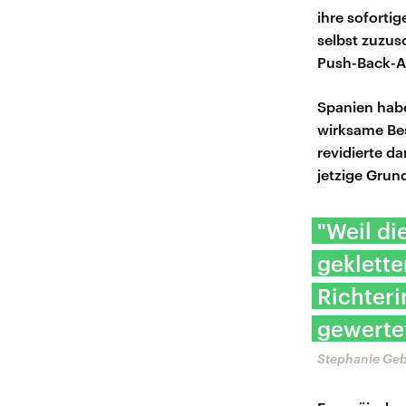
ihre soforti
selbst zuzus
Push-Back-A
Spanien habe
wirksame Bes
revidierte d
jetzige Grun
"Weil di
geklette
Richteri
gewertet
Stephanie Geb