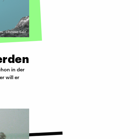
lm
,
Chrissie Salz
werden
hon in der
r will er