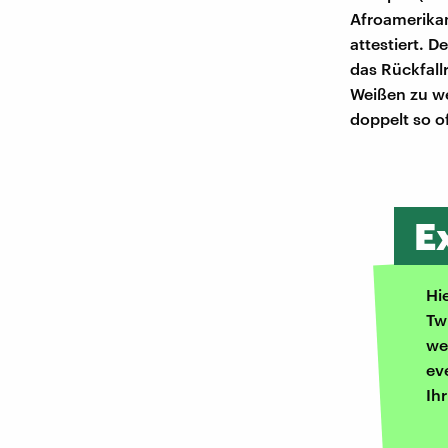
Afroamerikan
attestiert. 
das Rückfall
Weißen zu we
doppelt so o
E
Hi
Tw
we
ev
Ih