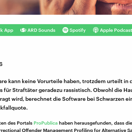
nk App
ARD Sounds
Spotify
Apple Podcas
16
re kann keine Vorurteile haben, trotzdem urteilt in
 für Straftäter geradezu rassistisch. Obwohl die Ha
ragt wird, berechnet die Software bei Schwarzen ein
kfallquote.
ten des Portals
ProPublica
haben herausgefunden, dass die
ectional Offender Management Profiling for Alternative S