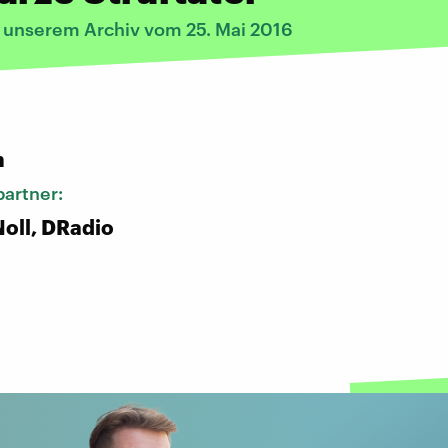
s unserem Archiv vom 25. Mai 2016
:
n
artner:
oll, DRadio