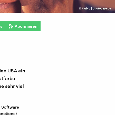
©
klublu | photocase.de
ts
Abonnieren
 den USA ein
utfarbe
e sehr viel
 Software
anctions)