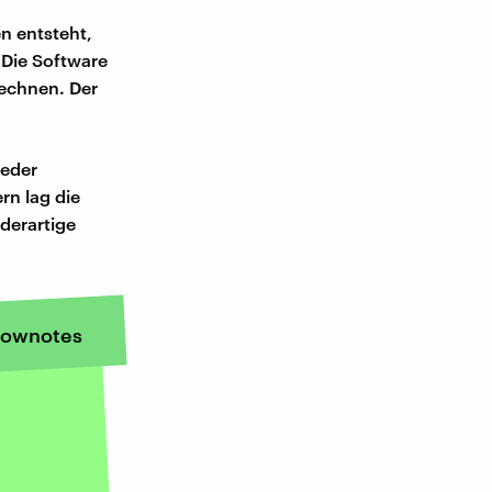
n entsteht,
 Die Software
rechnen. Der
ieder
rn lag die
derartige
ownotes