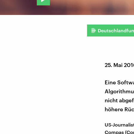
Deutschlandfu
25. Mai 20
Eine Softwa
Algorithmus
nicht abgef
höhere Rüc
US-Journalis
Compas (Corr