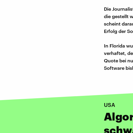
Die Journali
die gestellt
scheint dara
Erfolg der So
In Florida w
verhaftet, d
Quote bei nu
Software bis
USA
Algor
schwa