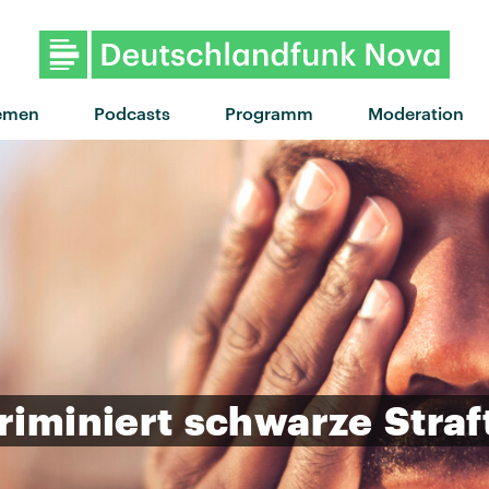
emen
Podcasts
Programm
Moderation
riminiert
schwarze
Straf