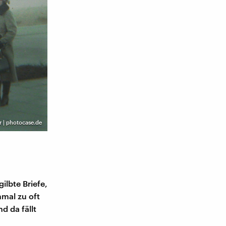
 | photocase.de
ilbte Briefe,
nmal zu oft
d da fällt