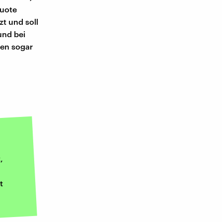
quote
t und soll
und bei
hen sogar
,
t