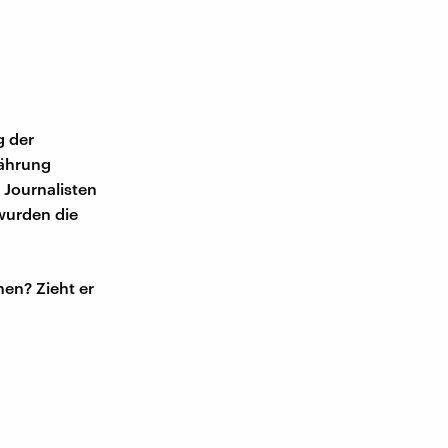
g der
währung
 Journalisten
 wurden die
hen? Zieht er