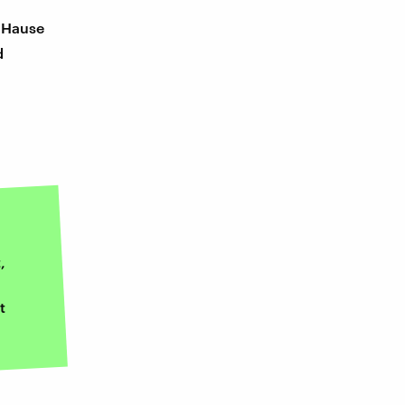
u Hause
d
,
t