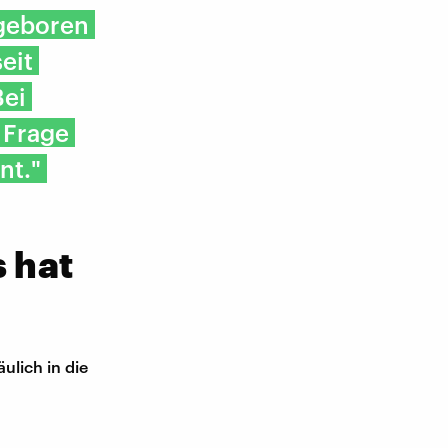
 geboren
eit
Bei
 Frage
nt."
s hat
ulich in die