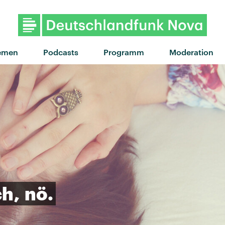
emen
Podcasts
Programm
Moderation
h,
nö.