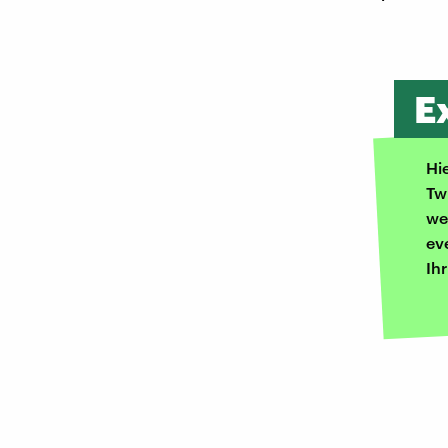
E
Hi
Tw
we
ev
Ih