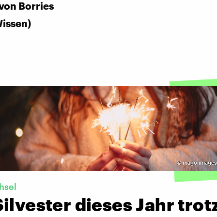
von Borries
issen)
©
mago images
hsel
ilvester dieses Jahr tro