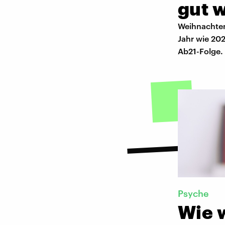
gut 
Weihnachten 
Jahr wie 20
Ab21-Folge.
Psyche
Wie 