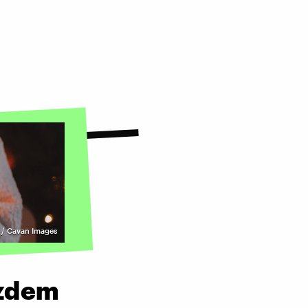
 / Cavan Images
tzdem