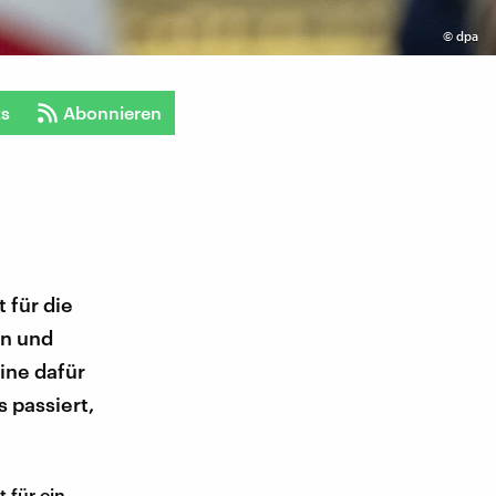
©
dpa
ts
Abonnieren
 für die
nn und
ine dafür
 passiert,
 für ein