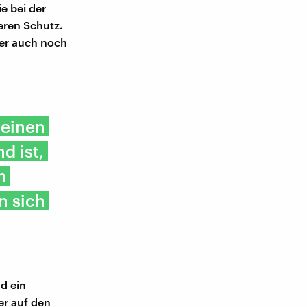
e bei der
ren Schutz.
 er auch noch
 einen
d ist,
m
n sich
d ein
er auf den