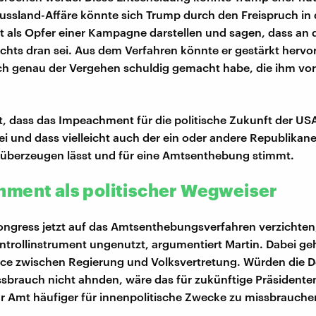
Russland-Affäre könnte sich Trump durch den Freispruch in 
it als Opfer einer Kampagne darstellen und sagen, dass an 
chts dran sei. Aus dem Verfahren könnte er gestärkt hervo
ch genau der Vergehen schuldig gemacht habe, die ihm vo
t, dass das Impeachment für die politische Zukunft der US
i und dass vielleicht auch der ein oder andere Republikane
 überzeugen lässt und für eine Amtsenthebung stimmt.
ment als politischer Wegweiser
ngress jetzt auf das Amtsenthebungsverfahren verzichten, 
ntrollinstrument ungenutzt, argumentiert Martin. Dabei ge
nce zwischen Regierung und Volksvertretung. Würden die 
brauch nicht ahnden, wäre das für zukünftige Präsidenten
hr Amt häufiger für innenpolitische Zwecke zu missbrauche