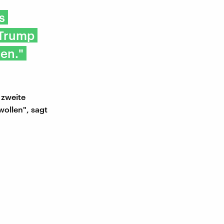
s
 Trump
en."
 zweite
wollen", sagt