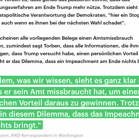
ngsverfahren am Ende Trump mehr nütze. Trotzdem sieht 
aatspolitische Verantwortung der Demokraten, "hier ein Sto
 auch wenn es ihnen bei der nächsten Wahl schadet".
scheinen alle vorliegenden Belege einen Amtsmissbrauch
, zumindest sagt Torben, dass alle Informationen, die ihm
igen, dass Trump versucht habe, einen persönlichen Vorteil 
ht er das Dilemma, dass ein Impeachment am Ende nichts 
lem, was wir wissen, sieht es ganz kla
s er sein Amt missbraucht hat, um eine
chen Vorteil daraus zu gewinnen. Tro
r in diesem Dilemma, dass das Impeac
hts bringt."
ann, ARD-Korrespondent in Washington