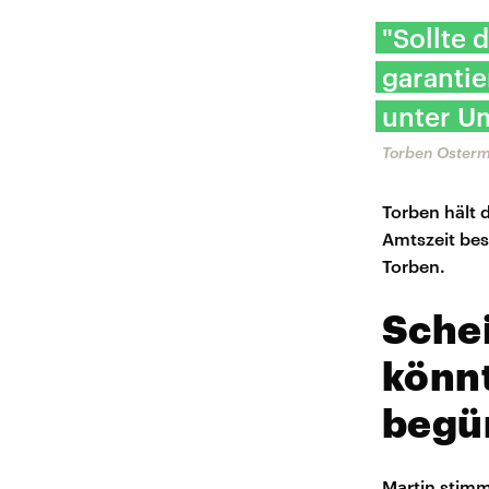
"Sollte 
garanti
unter U
Torben Osterm
Torben hält 
Amtszeit bes
Torben.
Sche
könn
begü
Martin stimm