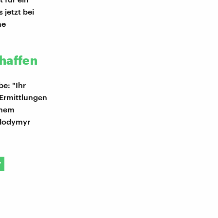
jetzt bei
he
haffen
e: "Ihr
Ermittlungen
inem
olodymyr
r