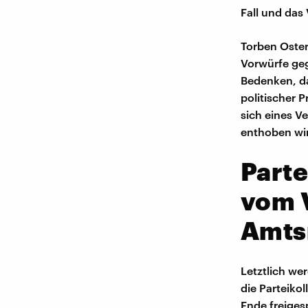
Fall und das
Torben Oster
Vorwürfe geg
Bedenken, da
politischer 
sich eines V
enthoben wi
Parte
vom 
Amts
Letztlich we
die Parteiko
Ende freiges