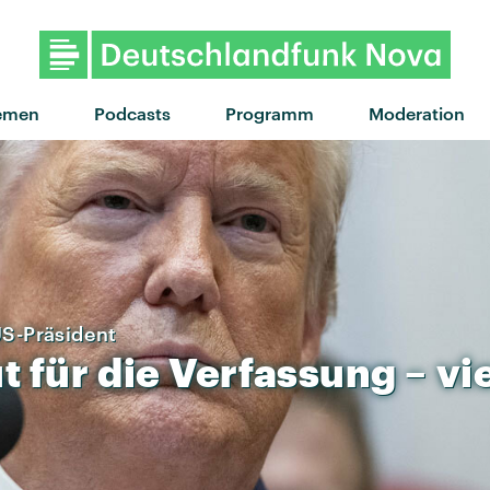
emen
Podcasts
Programm
Moderation
S-Präsident
t
für
die
Verfassung
–
vi