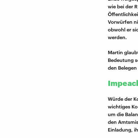
wie bei der 
Öffentlichke
Vorwürfen ni
obwohl er si
werden.
Martin glaub
Bedeutung se
den Belegen
Impeach
Würde der Ko
wichtiges Ko
um die Bala
den Amtsmiss
Einladung, i