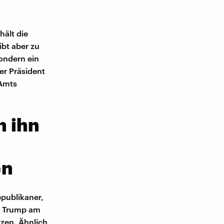
ält die
bt aber zu
ondern ein
er Präsident
 Amts
n ihn
en
epublikaner,
ss Trump am
zen. Ähnlich