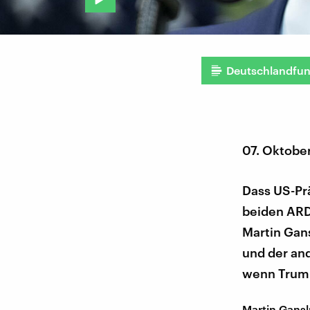
Deutschlandfu
07. Oktobe
Dass US-Prä
beiden ARD
Martin Gans
und der an
wenn Trump
Martin Gansl