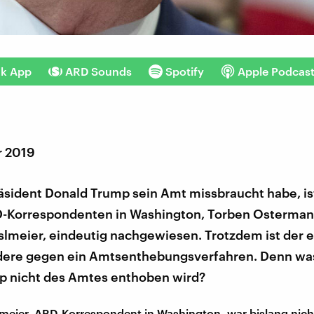
nk App
ARD Sounds
Spotify
Apple Podcas
r 2019
sident Donald Trump sein Amt missbraucht habe, ist
-Korrespondenten in Washington, Torben Osterma
lmeier, eindeutig nachgewiesen. Trotzdem ist der e
dere gegen ein Amtsenthebungsverfahren. Denn was
 nicht des Amtes enthoben wird?
meier, ARD-Korrespondent in Washington, war bislang nicht