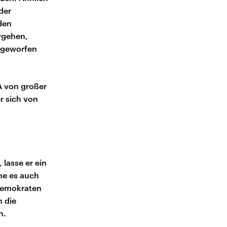
der
den
rgehen,
rgeworfen
A von großer
r sich von
lasse er ein
he es auch
Demokraten
 die
n.