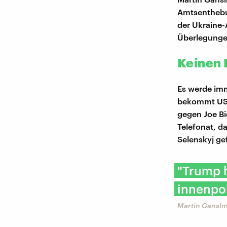
Amtsenthebu
der Ukraine-
Überlegunge
Keinen 
Es werde imm
bekommt US-M
gegen Joe Bi
Telefonat, d
Selenskyj ge
"Trump h
innenpol
Martin Ganslm