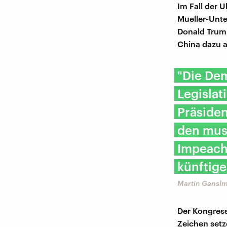
Im Fall der 
Mueller-Unt
Donald Trump
China dazu a
"Die De
Legislat
Präsiden
den mus
Impeachm
künftige
Martin Ganslm
Der Kongres
Zeichen setz