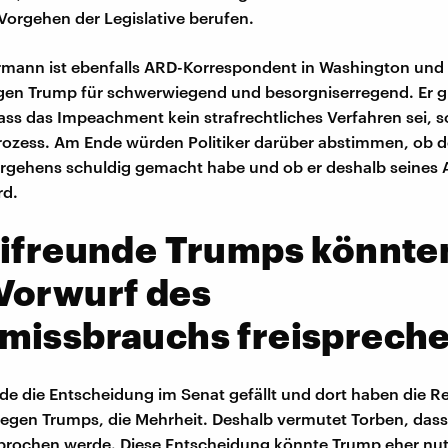
 Vorgehen der Legislative berufen.
mann ist ebenfalls ARD-Korrespondent in Washington und h
en Trump für schwerwiegend und besorgniserregend. Er gi
ss das Impeachment kein strafrechtliches Verfahren sei, s
Prozess. Am Ende würden Politiker darüber abstimmen, ob d
ergehens schuldig gemacht habe und ob er deshalb seines
rd.
ifreunde Trumps könnte
Vorwurf des
missbrauchs freisprech
rde die Entscheidung im Senat gefällt und dort haben die R
llegen Trumps, die Mehrheit. Deshalb vermutet Torben, da
prochen werde. Diese Entscheidung könnte Trump eher nut