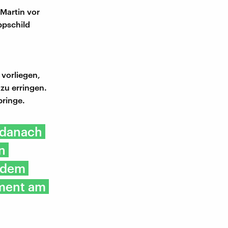
Martin vor
ppschild
 vorliegen,
zu erringen.
bringe.
r danach
n
tzdem
hment am