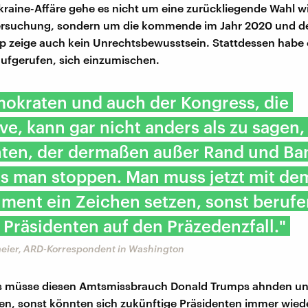
Ukraine-Affäre gehe es nicht um eine zurückliegende Wahl wi
ersuchung, sondern um die kommende im Jahr 2020 und de
 zeige auch kein Unrechtsbewusstsein. Stattdessen habe
ufgerufen, sich einzumischen.
mokraten und auch der Kongress, die
ive, kann gar nicht anders als zu sagen,
ten, der dermaßen außer Rand und Ban
s man stoppen. Man muss jetzt mit de
ent ein Zeichen setzen, sonst berufe
 Präsidenten auf den Präzedenzfall."
eier, ARD-Korrespondent in Washington
s müsse diesen Amtsmissbrauch Donald Trumps ahnden un
en, sonst könnten sich zukünftige Präsidenten immer wied