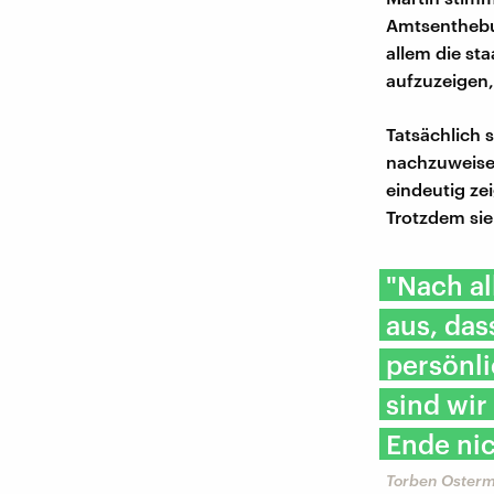
Amtsenthebu
allem die st
aufzuzeigen,
Tatsächlich 
nachzuweisen
eindeutig ze
Trotzdem sie
"Nach al
aus, das
persönli
sind wi
Ende nic
Torben Osterm