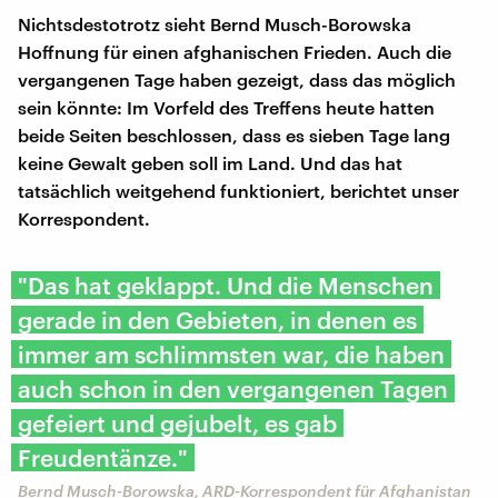
Nichtsdestotrotz sieht Bernd Musch-Borowska
Hoffnung für einen afghanischen Frieden. Auch die
vergangenen Tage haben gezeigt, dass das möglich
sein könnte: Im Vorfeld des Treffens heute hatten
beide Seiten beschlossen, dass es sieben Tage lang
keine Gewalt geben soll im Land. Und das hat
tatsächlich weitgehend funktioniert, berichtet unser
Korrespondent.
"Das hat geklappt. Und die Menschen
gerade in den Gebieten, in denen es
immer am schlimmsten war, die haben
auch schon in den vergangenen Tagen
gefeiert und gejubelt, es gab
Freudentänze."
Bernd Musch-Borowska, ARD-Korrespondent für Afghanistan