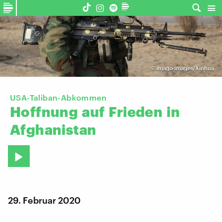
©
imago images/Xinhua
USA-Taliban-Abkommen
Hoffnung
auf
Frieden
in
Afghanistan
29. Februar 2020