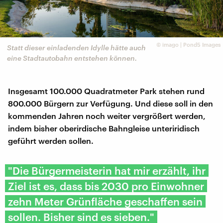
©
imago | Pond5 Images
Statt dieser einladenden Idylle hätte auch
eine Stadtautobahn entstehen können.
Insgesamt 100.000 Quadratmeter Park stehen rund
800.000 Bürgern zur Verfügung. Und diese soll in den
kommenden Jahren noch weiter vergrößert werden,
indem bisher oberirdische Bahngleise unteriridisch
geführt werden sollen.
"Die Bürgermeisterin hat mir erzählt, ihr
Ziel ist es, dass bis 2030 pro Einwohner
zehn Meter Grünfläche geschaffen sein
sollen. Bisher sind es sieben."