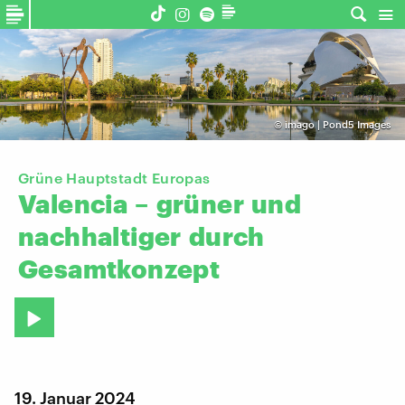
©
imago | Pond5 Images
Grüne Hauptstadt Europas
Valencia
–
grüner
und
nachhaltiger
durch
Gesamtkonzept
19. Januar 2024