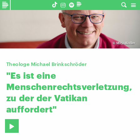
©
Mirja Kofler
Theologe Michael Brinkschröder
"Es
ist
eine
Menschenrechtsverletzung,
zu
der
der
Vatikan
auffordert"