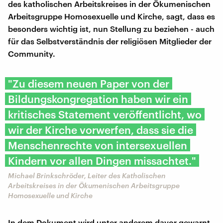
des katholischen Arbeitskreises in der Ökumenischen
Arbeitsgruppe Homosexuelle und Kirche, sagt, dass es
besonders wichtig ist, nun Stellung zu beziehen - auch
für das Selbstverständnis der religiösen Mitglieder der
Community.
"Zu diesem neuen Paper von der
Bildungskongregation haben wir ein
kritisches Statement veröffentlicht, wo
wir der Kirche vorwerfen, dass sie die
Menschenrechte von intersexuellen
Kindern vor allen Dingen missachtet."
Michael Brinkschröder, Leiter des Katholischen
Arbeitskreises in der Ökumenischen Arbeitsgruppe
Homosexuelle und Kirche
In dem Dokument wird unter anderem davor gewarnt,