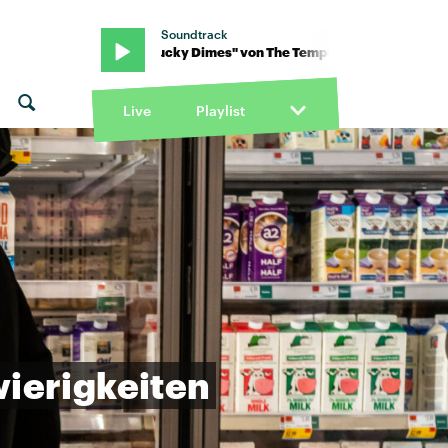
Soundtrack
rap · "Lucky Dimes" von The Temper Trap · "Lucky Dimes" von Th
Live
Playlist
ierigkeiten