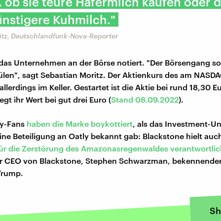
 ob sie teure Hafermilch kaufen oder 
ünstigere Kuhmilch."
itz, Deutschlandfunk-Nova-Reporter
t das Unternehmen an der Börse notiert. "Der Börsengang sol
ülen", sagt Sebastian Moritz. Der Aktienkurs des am NASDA
allerdings im Keller. Gestartet ist die Aktie bei rund 18,30 E
egt ihr Wert bei gut drei Euro (
Stand 08.09.2022
).
ly-Fans
haben die Marke boykottiert
, als das Investment-
ine Beteiligung an Oatly bekannt gab: Blackstone hielt auch
für die Zerstörung des Amazonasregenwaldes verantwortli
er CEO von Blackstone, Stephen Schwarzman, bekennende
Trump.
Sh