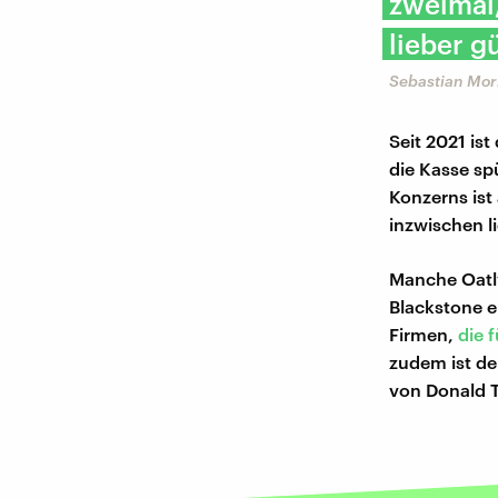
zweimal,
lieber g
Sebastian Mor
Seit 2021 is
die Kasse sp
Konzerns ist 
inzwischen li
Manche Oat
Blackstone e
Firmen,
die 
zudem ist d
von Donald 