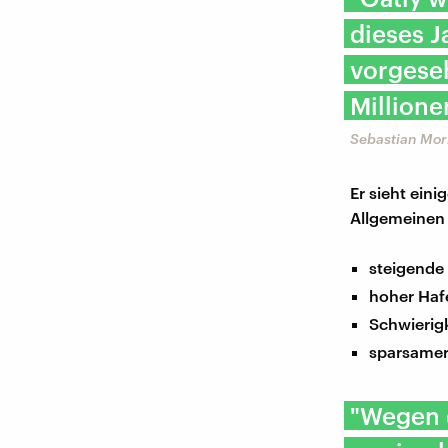
dieses J
vorgeseh
Millione
Sebastian Mor
Er sieht ein
Allgemeinen 
steigende
hoher Haf
Schwierigk
sparsamer
"Wegen d