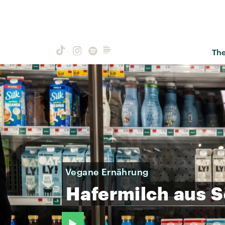
Th
Vegane Ernährung
Hafermilch
aus
S