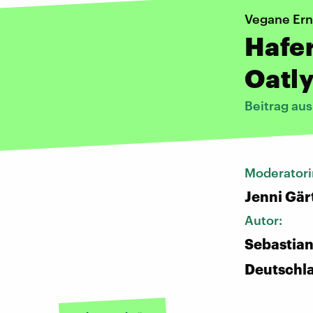
Vegane Er
Hafe
Oatly
Beitrag au
Moderatori
Jenni Gär
Autor:
Sebastian
Deutschl