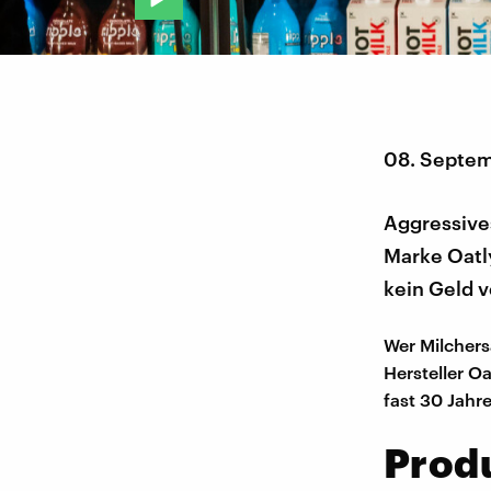
08. Septe
Aggressives
Marke Oatly
kein Geld v
Wer Milchers
Hersteller O
fast 30 Jah
Produ