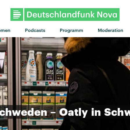
"Lucky Dimes" von The Temper T
emen
Podcasts
Programm
Moderation
chweden
–
Oatly
in
Schw