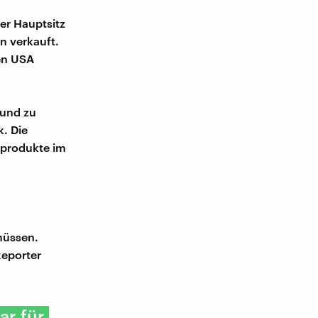
Der Hauptsitz
n verkauft.
en USA
 und zu
. Die
zprodukte im
müssen.
Reporter
ar für