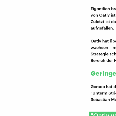
Eigentlich b
von Oatly is
Zuletzt ist 
aufgefallen.
Oatly hat üb
wachsen – mi
Strategie sc
Bereich der H
Geringe
Gerade hat 
"Unterm Stri
Sebastian Mo
"Oatly w