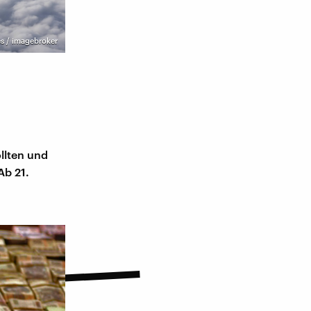
s / imagebroker
llten und
Ab 21.