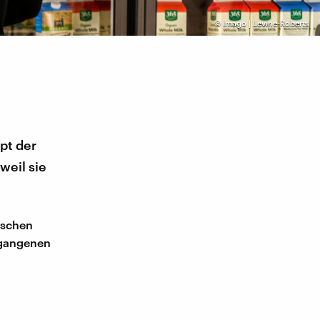
©
Imago | Levine-Roberts
pt der
weil sie
ischen
ergangenen