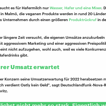
raucht es für Hafermilch nur
Wasser, Hafer und eine Mixer
. 
t in Malmö, die veganen Produkte werden in rund 20 Länder
das Unternehmen durch einen größeren
Produktrückruf
in d
er längere Zeit versucht, die eigenen Umsätze anzukurbeln
t aggressivem Marketing und einer aggressiven Preispolitik
heint nicht aufzugehen, wohl auch, weil es viele Konkurren
aferdrinks gibt.
rer Umsatz erwartet
der Konzern seine Umsatzerwartung für 2022 herabsetzen 
ch verdient Oatly kein Geld", sagt Deutschlandfunk-Nova-
ritz.
ächst nicht mehr so stark. Eigentlich w