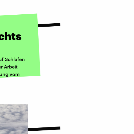
chts
uf Schlafen
ur Arbeit
lung vom