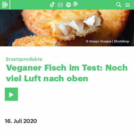
©
Imago Images | Shotshop
Ersatzprodukte
Veganer
Fisch
im
Test:
Noch
viel
Luft
nach
oben
16. Juli 2020