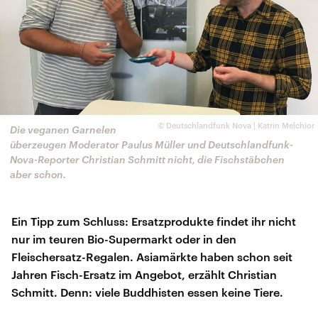
©
Deutschlandfunk Nova | Katrin Melchior
Die veganen Garnelen
überzeugen Moderator Paulus Müller und Deutschlandfunk-
Nova-Reporter Christian Schmitt nicht, die Fischstäbchen
aber schon.
Ein Tipp zum Schluss: Ersatzprodukte findet ihr nicht
nur im teuren Bio-Supermarkt oder in den
Fleischersatz-Regalen. Asiamärkte haben schon seit
Jahren Fisch-Ersatz im Angebot, erzählt Christian
Schmitt. Denn: viele Buddhisten essen keine Tiere.