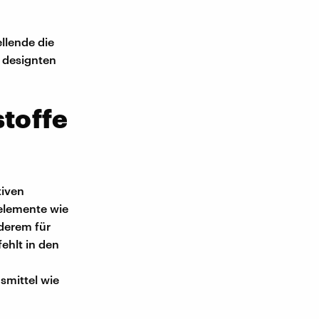
lende die
 designten
stoffe
tiven
elemente wie
nderem für
ehlt in den
smittel wie