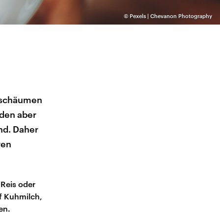
©
Pexels | Chevanon Photography
n schäumen
rden aber
nd. Daher
ren
 Reis oder
f Kuhmilch,
en.