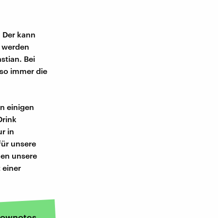
. Der kann
e werden
stian. Bei
also immer die
in einigen
Drink
r in
für unsere
nen unsere
 einer
ownotes