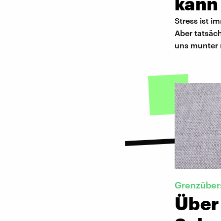
kann
Stress ist i
Aber tatsäc
uns munter
Grenzüber
Über