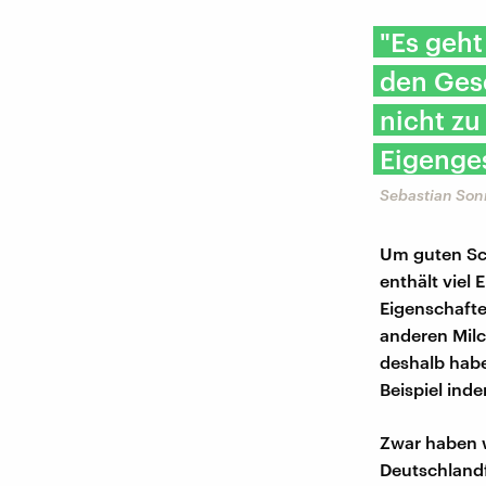
"Es geh
den Ges
nicht zu
Eigenge
Sebastian Son
Um guten Sc
enthält viel 
Eigenschafte
anderen Milc
deshalb habe
Beispiel ind
Zwar haben 
Deutschland