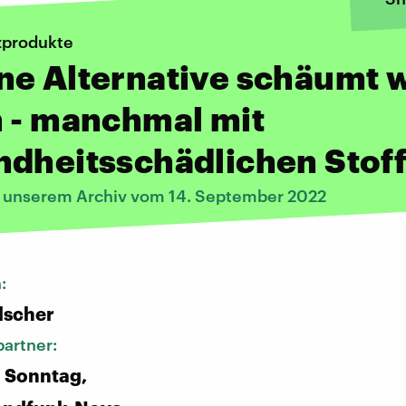
zprodukte
ne Alternative schäumt 
 - manchmal mit
ndheitsschädlichen Stof
s unserem Archiv vom 14. September 2022
n:
lscher
artner:
 Sonntag,