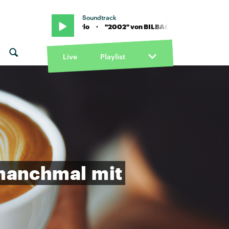
Soundtrack
t. Willow Parlo · "2002" von BILBAO feat. Willow Parlo · "2002" v
Live
Playlist
manchmal
mit