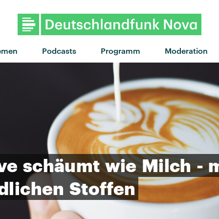
"2002" von BILBAO fea
emen
Podcasts
Programm
Moderation
ve
schäumt
wie
Milch
-
dlichen
Stoffen