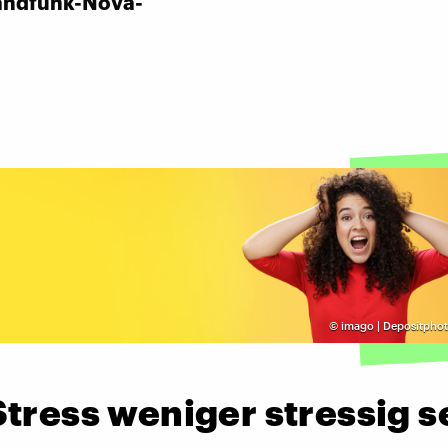
andfunk-Nova-
©
imago | Depositphot
tress weniger stressig s