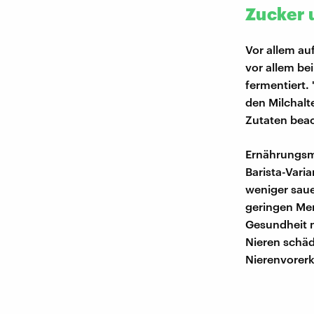
Zucker 
Vor allem au
vor allem be
fermentiert.
den Milchalte
Zutaten bea
Ernährungsme
Barista-Vari
weniger saue
geringen Men
Gesundheit n
Nieren schäd
Nierenvorerk