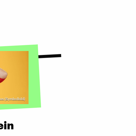
os (Symbolbild)
ein