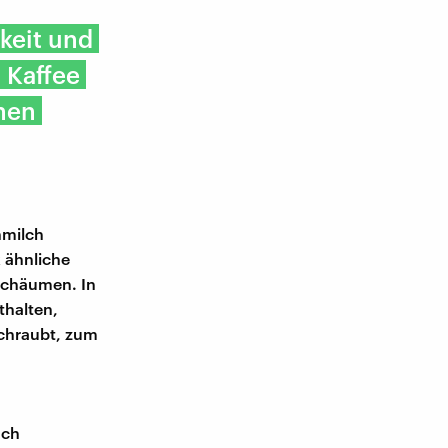
keit und
 Kaffee
inen
hmilch
k ähnliche
fschäumen. In
thalten,
schraubt, zum
uch