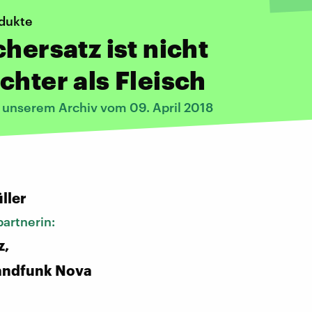
dukte
chersatz ist nicht
chter als Fleisch
s unserem Archiv vom 09. April 2018
:
ller
artnerin:
z,
andfunk Nova