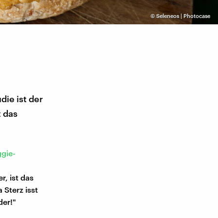
©
Seleneos | Photocase
ie ist der
 das
gie-
r, ist das
Sterz isst
der!"