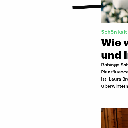
Schön kalt
Wie w
und 
Robinga Sch
Plantfluenc
ist. Laura 
Überwintern