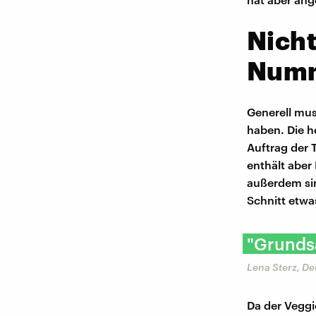
Nicht
Num
Generell mus
haben. Die h
Auftrag der 
enthält aber 
außerdem sin
Schnitt etwa
"Grundsä
Lena Sterz, D
Da der Veggi