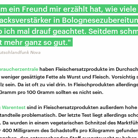
 ein Freund mir erzählt hat, wie viele
cksverstärker in Bolognesezubereitu
b ich mal drauf geachtet. Seitdem sch
t mehr ganz so gut."
eutschlandfunk Nova
braucherzentrale
haben Fleischersatzprodukte im Durchsch
 weniger gesättigte Fette als Wurst und Fleisch. Vorsichtig 
z sein. Da ist oft zu viel drin. In Fleischprodukten allerding
 Gramm pro 100 Gramm sollten es nicht sein.
g Warentest
sind in Fleischersatzprodukten außerdem hohe
andteile problematisch. Der letzte Test liegt allerdings sch
. Da wurden in einem vegetarischen Schnitzel des Marktfüh
 400 Milligramm des Schadstoffs pro Kilogramm gefunden.
gegeben, den entsprechenden Stoff ausgetauscht zu haben