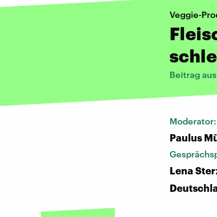
Veggie-Pro
Fleis
schle
Beitrag au
Moderator
Paulus Mü
Gesprächsp
Lena Ster
Deutschl