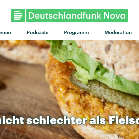
"Live to survive" von Mø · "Li
emen
Podcasts
Programm
Moderation
nicht
schlechter
als
Fleis