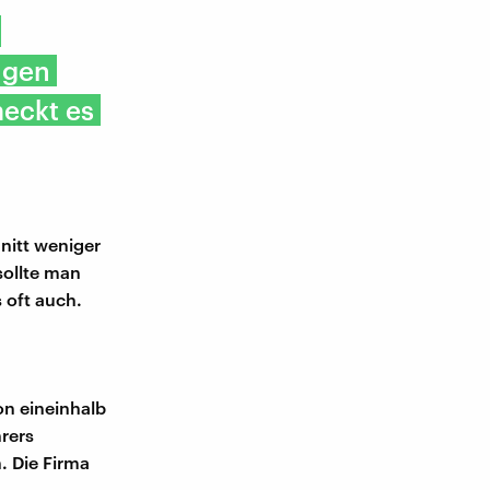
ngen
meckt es
nitt weniger
sollte man
s oft auch.
on eineinhalb
rers
 Die Firma
.