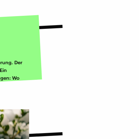
erung. Der
Ein
agen: Wo