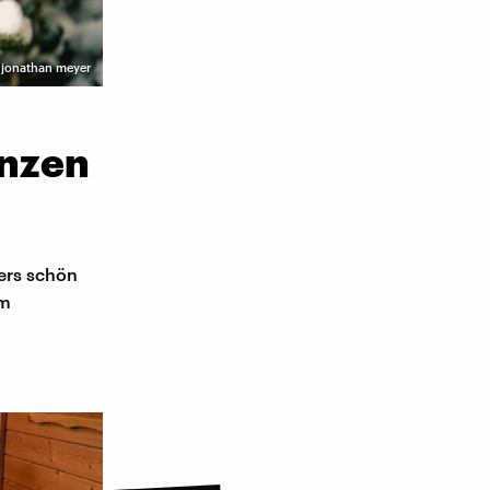
I jonathan meyer
anzen
ders schön
im