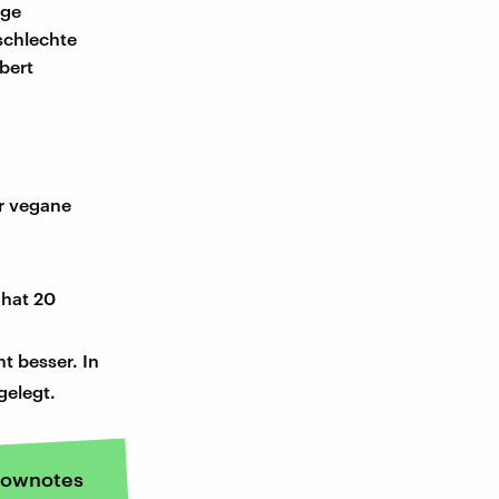
ige
schlechte
bert
r vegane
 hat 20
ht besser. In
gelegt.
ownotes