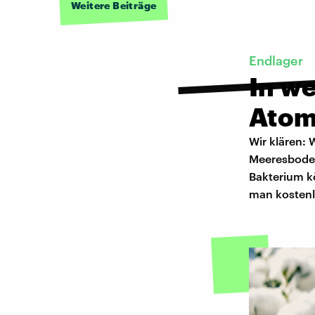
Weitere Beiträge
Endlager
In w
Atom
Wir klären: 
Meeresboden
Bakterium k
man kostenlo