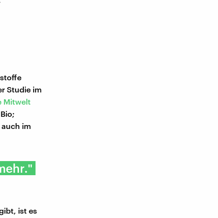
stoffe
r Studie im
e Mitwelt
-Bio;
n auch im
mehr."
bt, ist es