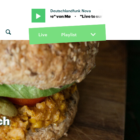
Deutschlandfunk Nova
ve to survive" von Mø · "Live to survive" von Mø
Live
Playlist
ch