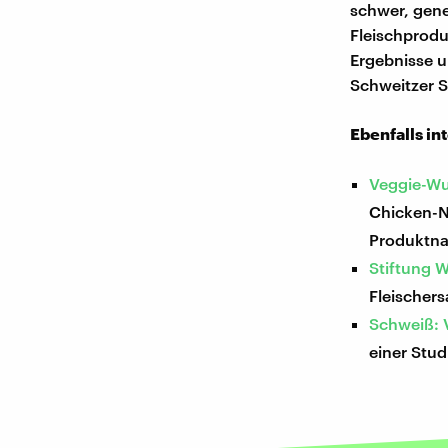
schwer, gener
Fleischprodu
Ergebnisse u
Schweitzer S
Ebenfalls in
Veggie-Wur
Chicken-N
Produktna
Stiftung W
Fleischer
Schweiß: V
einer Stu