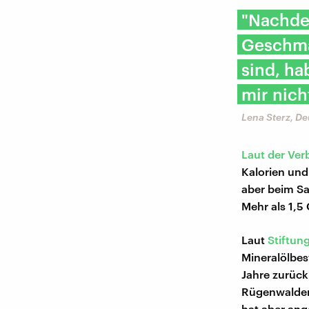
"Nachdem
Geschma
sind, ha
mir nich
Lena Sterz, D
Laut der Ver
Kalorien und
aber beim Sal
Mehr als 1,5
Laut
Stiftun
Mineralölbest
Jahre zurück
Rügenwalder
hat aber an