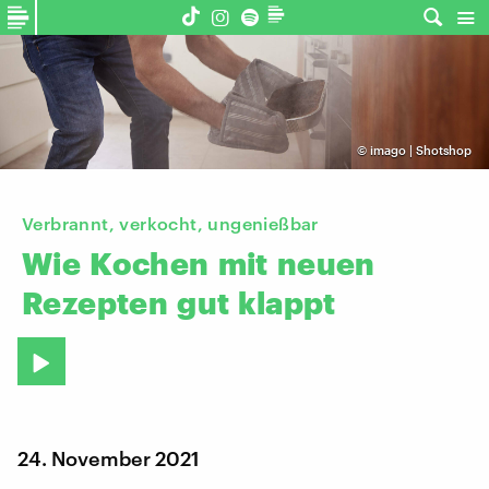
©
imago | Shotshop
Verbrannt, verkocht, ungenießbar
Wie
Kochen
mit
neuen
Rezepten
gut
klappt
24. November 2021