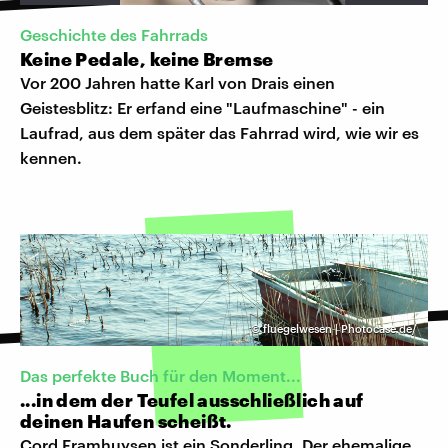
Geschichte des Fahrrads
Keine Pedale, keine Bremse
Vor 200 Jahren hatte Karl von Drais einen
Geistesblitz: Er erfand eine "Laufmaschine" - ein
Laufrad, aus dem später das Fahrrad wird, wie wir es
kennen.
©
fluegelwesen | Photocase.de/
Das perfekte Buch für den Moment...
...in dem der Teufel ausschließlich auf
deinen Haufen scheißt.
Cord Framhuysen ist ein Sonderling. Der ehemalige