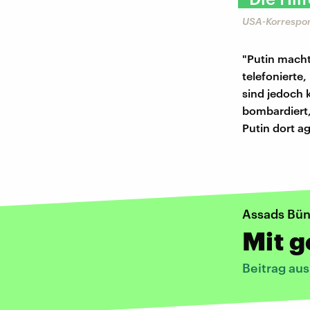
USA-Korrespon
"Putin macht
telefonierte
sind jedoch 
bombardiert,
Putin dort a
Assads Bün
Mit 
Beitrag au