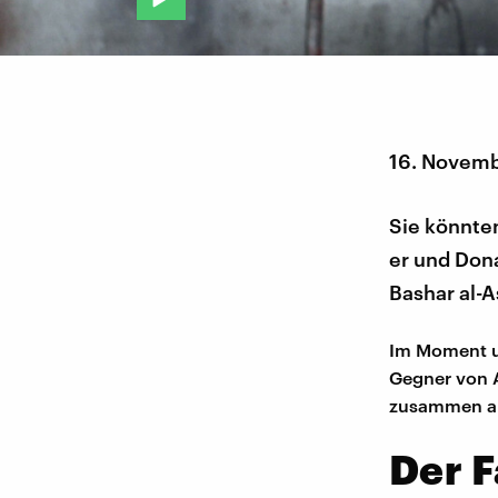
16. Novem
Sie könnte
er und Don
Bashar al-A
Im Moment un
Gegner von A
zusammen ar
Der F