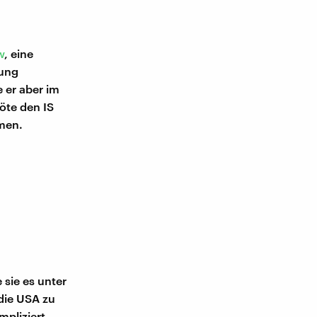
w
, eine
rung
 er aber im
öte den IS
mmen.
 sie es unter
die USA zu
mpliziert,