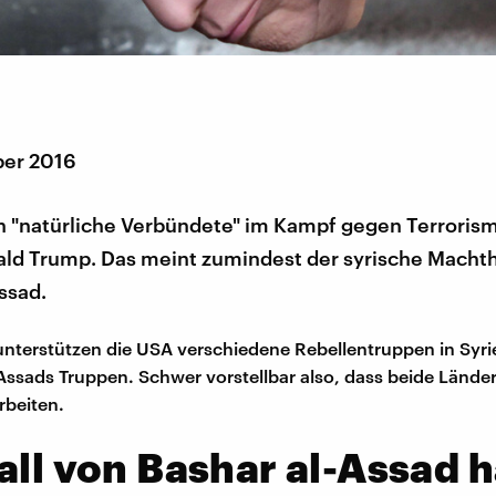
ber 2016
n "natürliche Verbündete" im Kampf gegen Terroris
ald Trump. Das meint zumindest der syrische Macht
ssad.
terstützen die USA verschiedene Rebellentruppen in Syrie
ssads Truppen. Schwer vorstellbar also, dass beide Länder
beiten.
all von Bashar al-Assad h