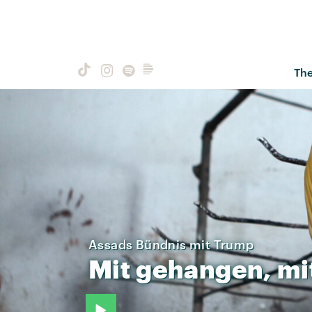
Th
Assads Bündnis mit Trump
Mit
gehangen,
mi