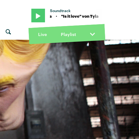
Soundtrack
ove" von Tyla · "Is it love" von Tyla
Live
Playlist