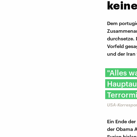
keine
Dem portugi
Zusammenarb
durchsetze. 
Vorfeld gesa
und der Iran
"Alles w
Hauptau
Terrormi
USA-Korrespon
Ein Ende der 
der Obama Ad
Syrien bisla