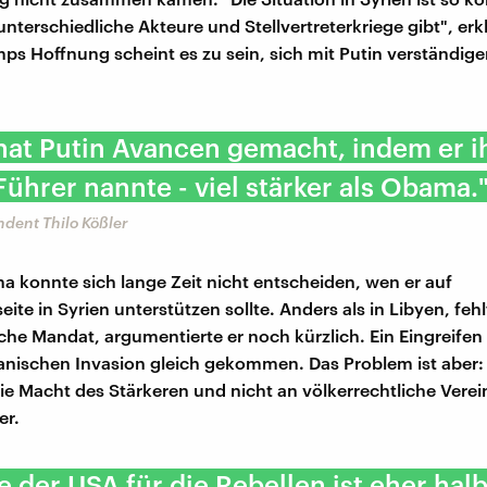
 unterschiedliche Akteure und Stellvertreterkriege gibt", erkl
mps Hoffnung scheint es zu sein, sich mit Putin verständige
hat Putin Avancen gemacht, indem er i
Führer nannte - viel stärker als Obama.
dent Thilo Kößler
 konnte sich lange Zeit nicht entscheiden, wen er auf
ite in Syrien unterstützen sollte. Anders als in Libyen, feh
iche Mandat, argumentierte er noch kürzlich. Ein Eingreifen
anischen Invasion gleich gekommen. Das Problem ist aber: 
die Macht des Stärkeren und nicht an völkerrechtliche Vere
er.
fe der USA für die Rebellen ist eher hal