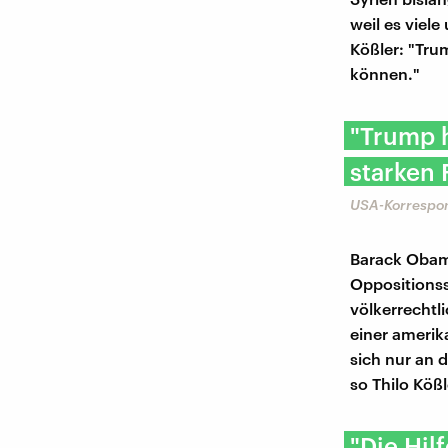
weil es viele
Kößler: "Tru
können."
"Trump 
starken 
USA-Korrespon
Barack Obama
Oppositionsse
völkerrechtl
einer amerik
sich nur an 
so Thilo Kößl
"Die Hil