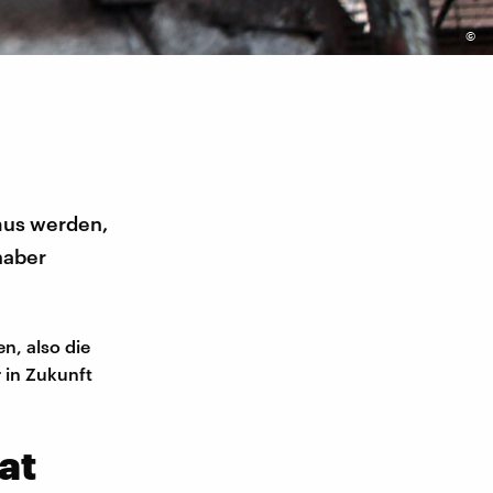
©
mus werden,
haber
n, also die
 in Zukunft
at