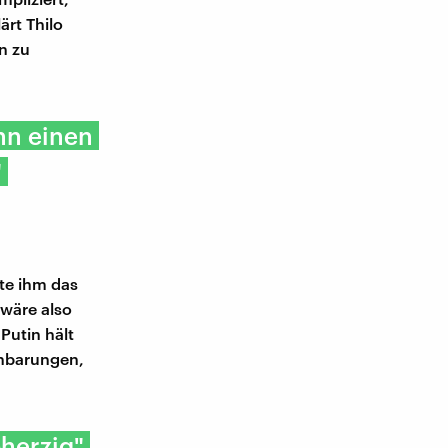
ärt Thilo
n zu
hn einen
"
lte ihm das
 wäre also
Putin hält
inbarungen,
bherzig"