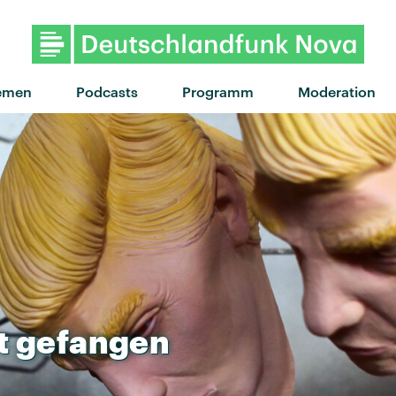
"Is it love" von Tyla · "Is it l
emen
Podcasts
Programm
Moderation
t
gefangen