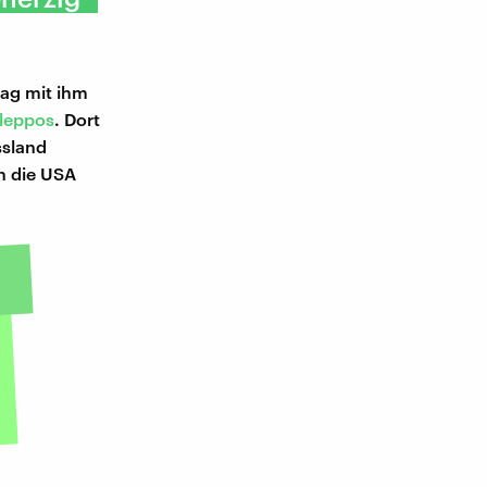
tag mit ihm
Aleppos
. Dort
ssland
n die USA