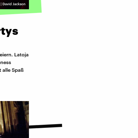
 | David Jackson
rtys
iern. Latoja
eness
t alle Spaß