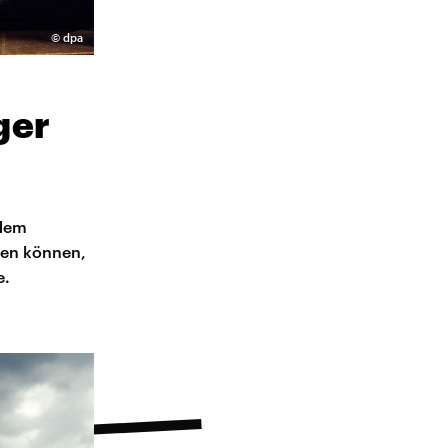
©
dpa
ger
 dem
gen können,
e.