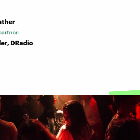
:
nther
artner:
ler, DRadio