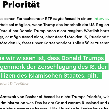
 Priorität
esischen Fernsehsender RTP sagte Assad in einem
Intervie
eit sei möglich, wenn Trump das innerhalb der US-Regie
Darauf hat Donald Trump noch nicht reagiert. Wörtlich hatte
gt, er möge Assad nicht, aber Assad töte den IS, Russland t
 töte den IS, fasst unser Korrespondent Thilo Kößler zusa
as wir wissen ist, dass Donald Trumps
genmerk der Zerschlagung des IS, der
llizen des Islamischen Staates, gilt."
dent Thilo Kößler
Amtszeit von Bashar al-Assad ist nicht Trumps Priorität, wie
ministration war. Das ist der Grund warum Russland und 
ng nicht zusammen kamen. "Die Situation in Syrien ist so ko