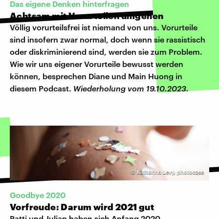
Das eigene Denken hinterfragen
Achtsam mit Vorurteilen umgehen
Völlig vorurteilsfrei ist niemand von uns. Vorurteile
sind insofern zwar normal, doch wenn sie rassistisch
oder diskriminierend sind, werden sie zum Problem.
Wie wir uns eigener Vorurteile bewusst werden
können, besprechen Diane und Main Huong in
diesem Podcast.
Wiederholung vom 19.10.2023.
©
Katharina Levy, photocase
Goodbye 2020
Vorfreude: Darum wird 2021 gut
Patti und Julian haben sich Anfang 2020