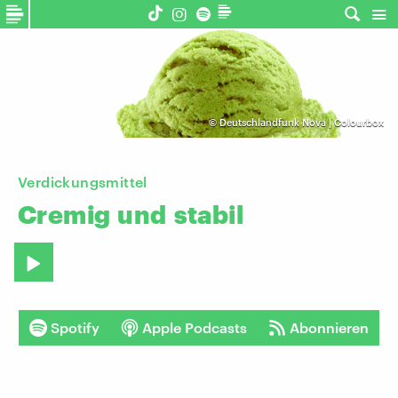
©
Deutschlandfunk Nova | Colourbox
Verdickungsmittel
Cremig
und
stabil
Spotify
Apple Podcasts
Abonnieren