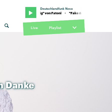
Deutschlandfunk Nova
· "Fake & billig" von Fatoni · "Fake & billig" von Fatoni
Live
Playlist
n
Danke