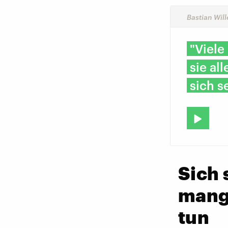
Bastian Wil
"Viele
sie al
sich s
Sich 
mang
tun