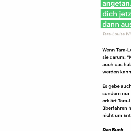
angetan.
dich jet
dann aus
Tara-Louise Wi
Wenn Tara-Lo
sie darum: "
auch das hab
werden kann
Es gebe auch
sondern nur 
erklärt Tara
überfahren h
nicht um Ent
Das Buch