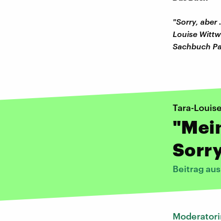
"Sorry, aber 
Louise Wittw
Sachbuch Pap
Tara-Louis
"Mein
Sorry
Beitrag au
Moderatori