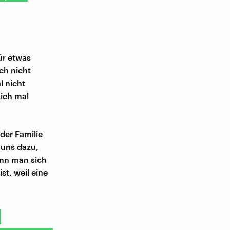
ür etwas
ch nicht
l nicht
sich mal
der Familie
 uns dazu,
enn man sich
st, weil eine