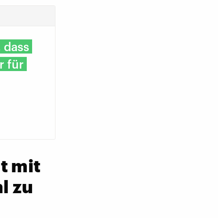
, dass
r für
t mit
l zu