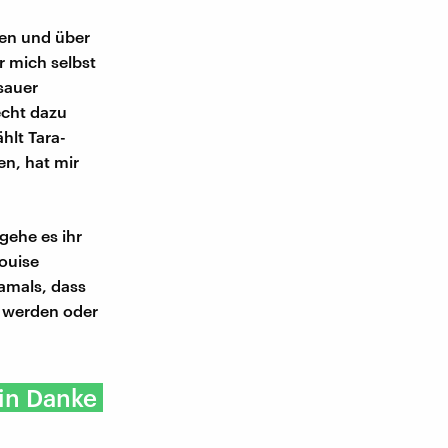
uen und über
r mich selbst
sauer
echt dazu
hlt Tara-
en, hat mir
gehe es ihr
Louise
damals, dass
u werden oder
ein Danke