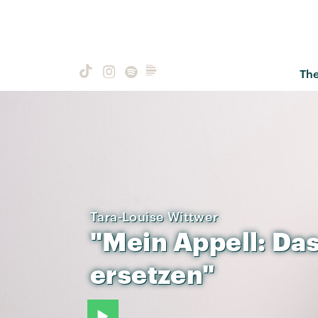
Th
Tara-Louise Wittwer
"Mein
Appell:
Da
ersetzen"