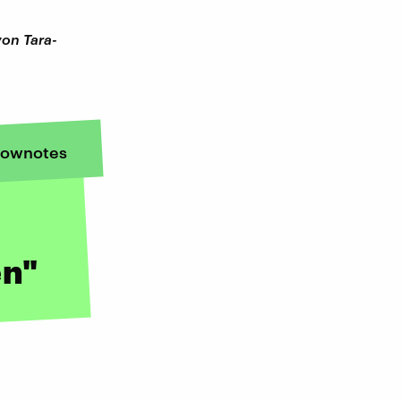
von Tara-
ownotes
en"