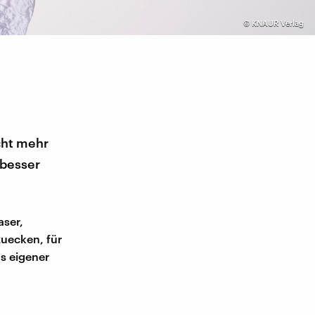
©
KNAUR Verlag
icht mehr
 besser
aser,
zuecken, für
us eigener