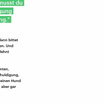
 musst du
igung
ng."
ann bittet
en. Und
lehnt
nnten,
chuldigung,
r einen Hund
 aber gar