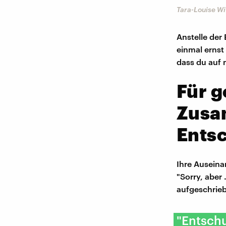
Tara-Louise Wi
Anstelle der 
einmal ernst
dass du auf 
Für g
Zusa
Ents
Ihre Auseina
"Sorry, aber
aufgeschrie
"Entschu