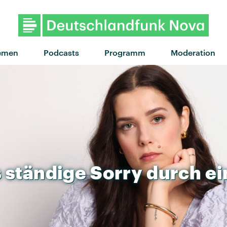
"Fake & billig" von Fatoni 
emen
Podcasts
Programm
Moderation
s
ständige
Sorry
durch
ei