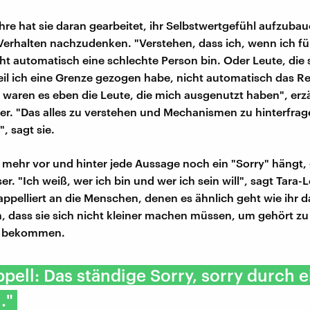
ahre hat sie daran gearbeitet, ihr Selbstwertgefühl aufzuba
 Verhalten nachzudenken. "Verstehen, dass ich, wenn ich fü
cht automatisch eine schlechte Person bin. Oder Leute, die 
eil ich eine Grenze gezogen habe, nicht automatisch das R
 waren es eben die Leute, die mich ausgenutzt haben", erzä
er. "Das alles zu verstehen und Mechanismen zu hinterfrag
", sagt sie.
ht mehr vor und hinter jede Aussage noch ein "Sorry" hängt, 
er. "Ich weiß, wer ich bin und wer ich sein will", sagt Tara-
 appelliert an die Menschen, denen es ähnlich geht wie ihr 
n, dass sie sich nicht kleiner machen müssen, um gehört z
u bekommen.
pell: Das ständige Sorry, sorry durch 
."