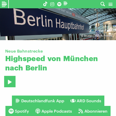
©
Imago | Ralph Peters
Neue Bahnstrecke
Highspeed
von
München
nach
Berlin
Deutschlandfunk App
ARD Sounds
Spotify
Apple Podcasts
Abonnieren