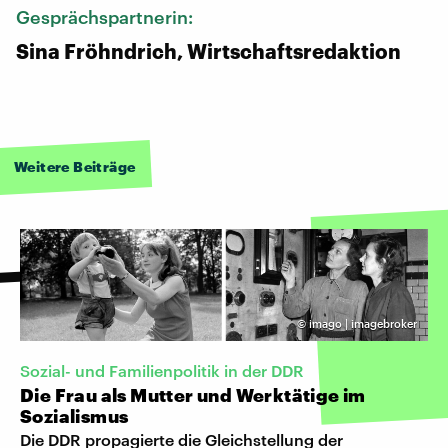
Gesprächspartnerin:
Sina Fröhndrich, Wirtschaftsredaktion
Weitere Beiträge
©
imago | imagebroker
Sozial- und Familienpolitik in der DDR
Die Frau als Mutter und Werktätige im
Sozialismus
Die DDR propagierte die Gleichstellung der