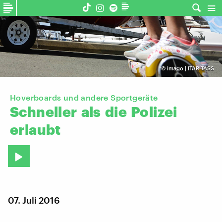
©
imago | ITAR TASS
Hoverboards und andere Sportgeräte
Schneller
als
die
Polizei
erlaubt
07. Juli 2016