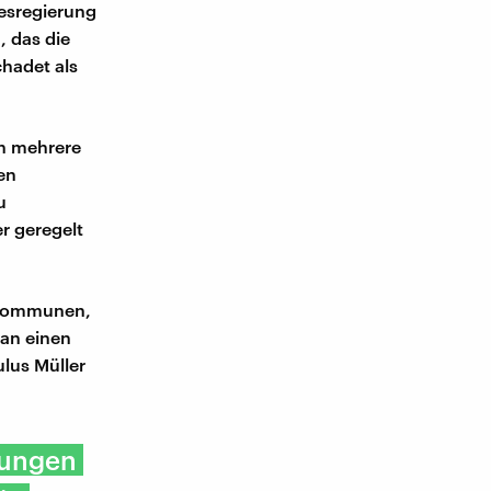
desregierung
, das die
chadet als
ch mehrere
en
u
r geregelt
e Kommunen,
an einen
lus Müller
tungen