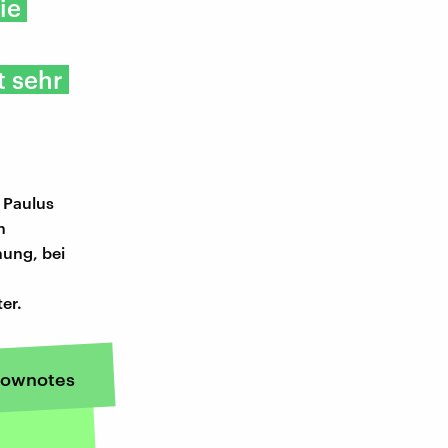
ie
t sehr
 Paulus
n
nung, bei
er.
ownotes