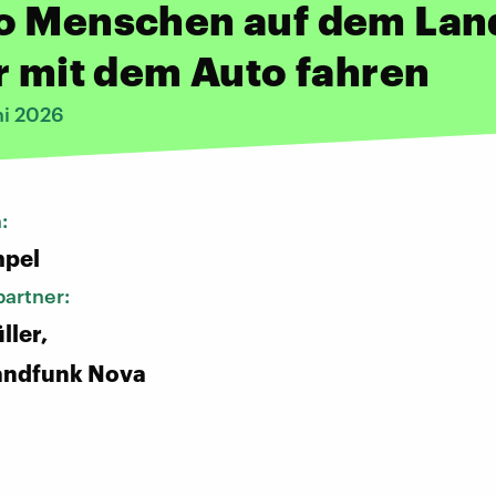
o Menschen auf dem Lan
r mit dem Auto fahren
ni 2026
n:
pel
artner:
ller,
andfunk Nova