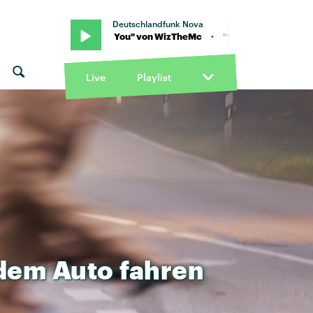
Deutschlandfunk Nova
· "Wait For You" von WizTheMc · "Wait For You" von WizTheMc
Live
Playlist
dem
Auto
fahren