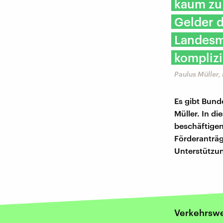
kaum zu
Gelder d
Landesmi
komplizi
Paulus Müller
Es gibt Bund
Müller. In d
beschäftigen,
Förderanträg
Unterstützun
Verkehrsw