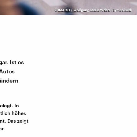
©
IMAGO / Wolfgang Maria Weber (Symbolbild)
ar. Ist es
 Autos
 ändern
legt. In
tlich höher.
nt. Das zeigt
r.