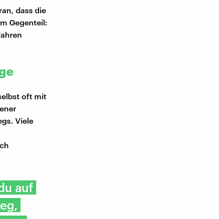
ran, dass die
Im Gegenteil:
fahren
ege
selbst oft mit
gener
gs. Viele
och
du auf
weg,