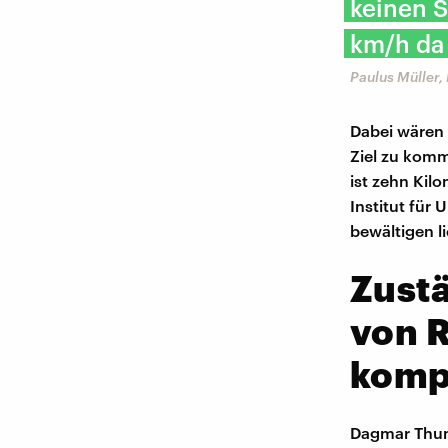
keinen S
km/h da 
Paulus Müller
Dabei wären
Ziel zu komm
ist zehn Kil
Institut für 
bewältigen li
Zustä
von 
kompl
Dagmar Thume