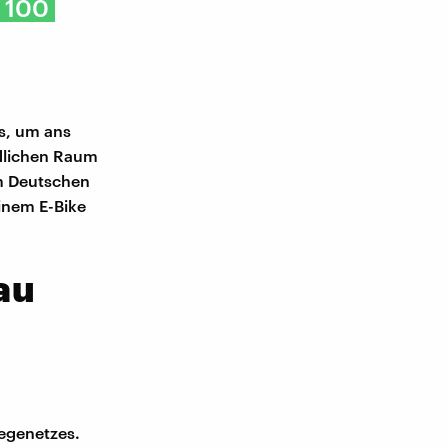
t 100
s, um ans
ndlichen Raum
om Deutschen
einem E-Bike
au
egenetzes.