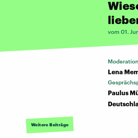
Wies
liebe
vom 01. Ju
Moderatio
Lena Mem
Gesprächsp
Paulus Mü
Deutschl
Weitere Beiträge