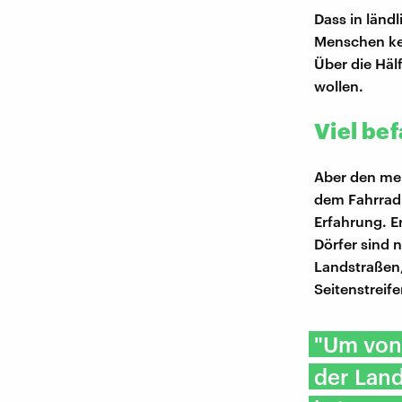
Dass in länd
Menschen kei
Über die Häl
wollen.
Viel be
Aber den meis
dem Fahrrad 
Erfahrung. E
Dörfer sind n
Landstraßen
Seitenstreife
"Um von 
der Land