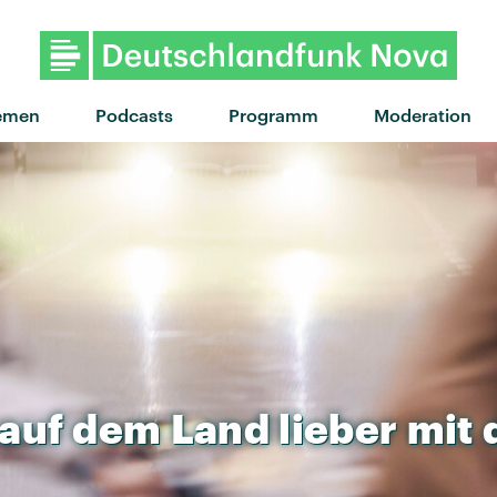
"Wait For You" von WizTheMc 
emen
Podcasts
Programm
Moderation
auf
dem
Land
lieber
mit