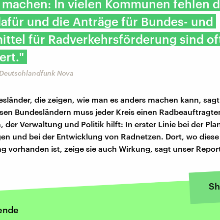
 machen: In vielen Kommunen fehlen d
afür und die Anträge für Bundes- und
ttel für Radverkehrsförderung sind of
ert."
, Deutschlandfunk Nova
esländer, die zeigen, wie man es anders machen kann, sagt
iesen Bundesländern muss jeder Kreis einen Radbeauftragte
 der Verwaltung und Politik hilft: In erster Linie bei der Pla
en und bei der Entwicklung von Radnetzen. Dort, wo diese
g vorhanden ist, zeige sie auch Wirkung, sagt unser Report
Sh
ende