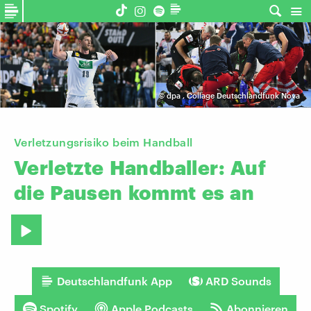
©
dpa
,
Collage Deutschlandfunk Nova
Verletzungsrisiko beim Handball
Verletzte
Handballer:
Auf
die
Pausen
kommt
es
an
Deutschlandfunk App
ARD Sounds
Spotify
Apple Podcasts
Abonnieren