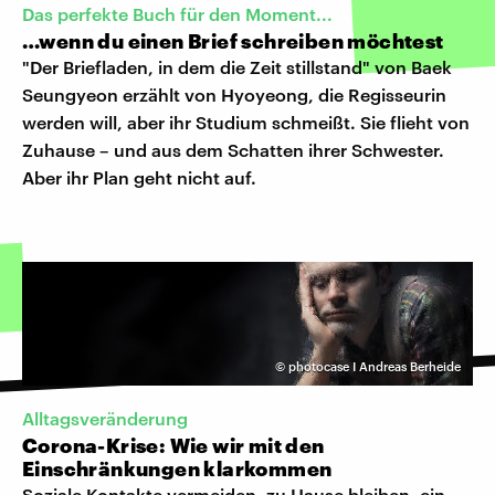
Das perfekte Buch für den Moment...
…wenn du einen Brief schreiben möchtest
"Der Briefladen, in dem die Zeit stillstand" von Baek
Seungyeon erzählt von Hyoyeong, die Regisseurin
werden will, aber ihr Studium schmeißt. Sie flieht von
Zuhause – und aus dem Schatten ihrer Schwester.
Aber ihr Plan geht nicht auf.
©
photocase I Andreas Berheide
Alltagsveränderung
Corona-Krise: Wie wir mit den
Einschränkungen klarkommen
Soziale Kontakte vermeiden, zu Hause bleiben, ein