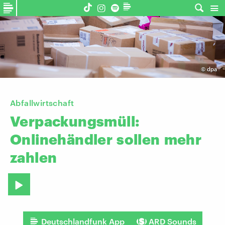
©
dpa
Abfallwirtschaft
Verpackungsmüll:
Onlinehändler
sollen
mehr
zahlen
Deutschlandfunk App
ARD Sounds