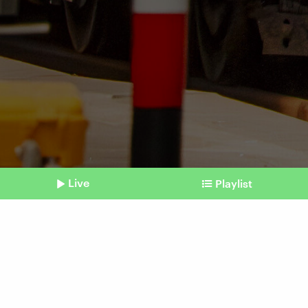
Live
Playlist
©
IMAGO / Wolfgang Maria Weber
Shownotes