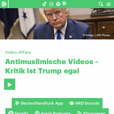
©
Imago | UPI Photo
Video-Affäre
Antimuslimische
Videos
-
Kritik
ist
Trump
egal
Deutschlandfunk App
ARD Sounds
Spotify
Apple Podcasts
Abonnieren