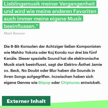
Lieblingsmusik meiner Vergangenheit
und wird wie meine anderen Favoriten
auch immer meine eigene Musik
beeinflussen."
Mark Ronson
Die 8-Bit-Konsolen der Achtziger ließen Komponisten
wie Mahito Yokota oder Koj Kondo nur drei bis fünf
Kanäle. Dieser spezielle Sound hat die elektronische
Musik stark beeinflusst, sagt der Elektro-Ästhet Jamie
xx. Beck, No Doubt oder Blur haben die Sounds in
ihren Songs aufgegriffen. Inzwischen haben sich
eigene Genres wie
Bitpop
oder
Chiptunes
entwickelt.
Externer Inhalt