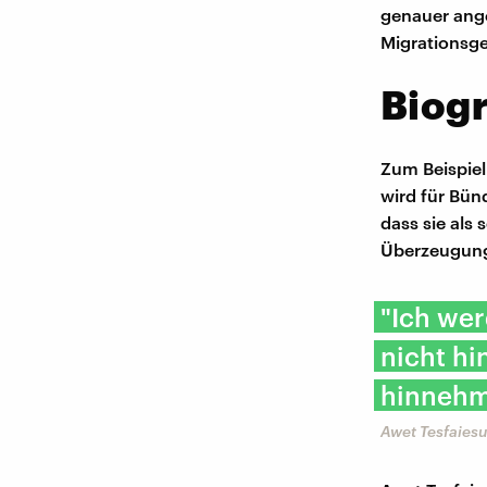
genauer ang
Migrationsge
Biogr
Zum Beispie
wird für Bün
dass sie als 
Überzeugung
"Ich we
nicht h
hinnehm
Awet Tesfaies