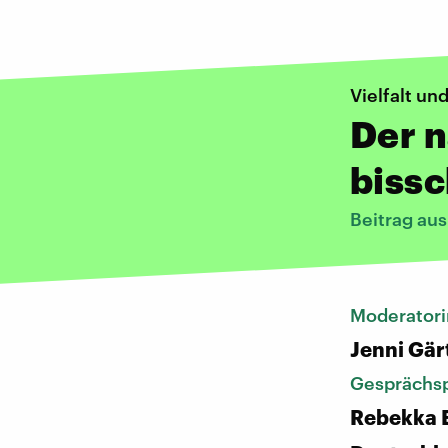
Vielfalt und
Der n
bissc
Beitrag au
Moderatori
Jenni Gär
Gesprächsp
Rebekka E