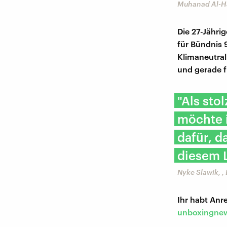
Muhanad Al-Ha
Die 27-Jähri
für Bündnis 
Klimaneutral
und gerade 
"Als sto
möchte 
dafür, d
diesem 
Nyke Slawik, 
Ihr habt An
unboxingnew