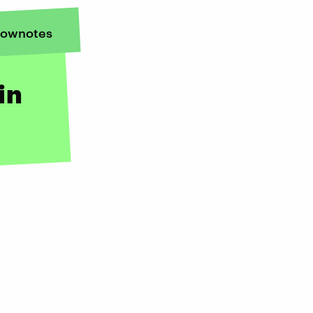
ownotes
in