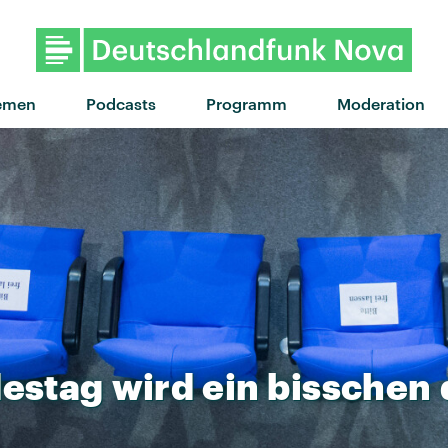
"Mein Babe" von Baumgart · 
emen
Podcasts
Programm
Moderation
estag
wird
ein
bisschen