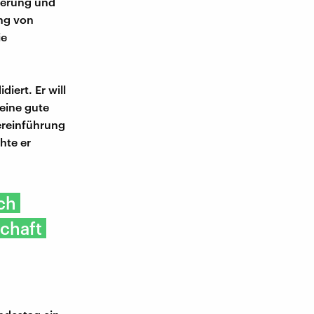
nierung und
ung von
ie
iert. Er will
eine gute
ereinführung
hte er
ch
schaft