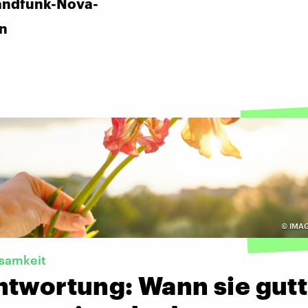
andfunk-Nova-
in
©
IMAG
ksamkeit
ntwortung: Wann sie gutt