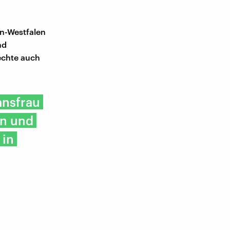
n-Westfalen
nd
echte auch
ansfrau
en und
 in