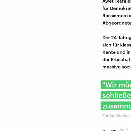
Awet Tesfaie
für Demokrat
Rassismus un
Abgeordnete
Der 24-Jähri
sich für kla
Rente und i
der Erbschaf
massive sozi
"Wir mü
schließe
zusamm
Fabian Funke,