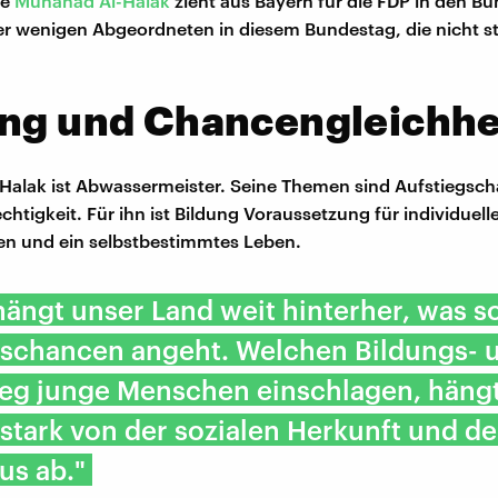
ge
Muhanad Al-Halak
zieht aus Bayern für die FDP in den Bu
 der wenigen Abgeordneten in diesem Bundestag, die nicht st
ung und Chancengleichhe
Halak ist Abwassermeister. Seine Themen sind Aufstiegsc
htigkeit. Für ihn ist Bildung Voraussetzung für individuell
 und ein selbstbestimmtes Leben.
hängt unser Land weit hinterher, was so
gschancen angeht. Welchen Bildungs- 
eg junge Menschen einschlagen, häng
stark von der sozialen Herkunft und d
us ab."