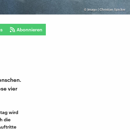
©
Imago | Christian Spicker
ts
Abonnieren
enschen.
se vier
stag wird
h die
ftritte