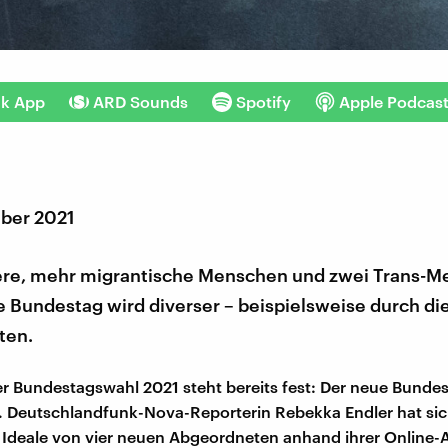
nk App
ARD Sounds
Spotify
Apple Podcas
ber 2021
re, mehr migrantische Menschen und zwei Trans-M
 Bundestag wird diverser – beispielsweise durch die
ten.
er Bundestagswahl 2021 steht bereits fest: Der neue Bunde
n. Deutschlandfunk-Nova-Reporterin Rebekka Endler hat sic
deale von vier neuen Abgeordneten anhand ihrer Online-Au