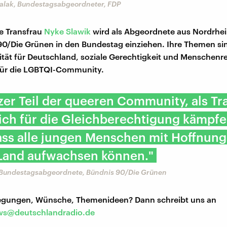
lak, Bundestagsabgeordneter, FDP
ge Transfrau
Nyke Slawik
wird als Abgeordnete aus Nordrhei
90/Die Grünen in den Bundestag einziehen. Ihre Themen si
ität für Deutschland, soziale Gerechtigkeit und Menschenr
für die LGBTQI-Community.
lzer Teil der queeren Community, als Tr
ich für die Gleichberechtigung kämpf
ass alle jungen Menschen mit Hoffnung
Land aufwachsen können."
, Bundestagsabgeordnete, Bündnis 90/Die Grünen
regungen, Wünsche, Themenideen? Dann schreibt uns an
s@deutschlandradio.de