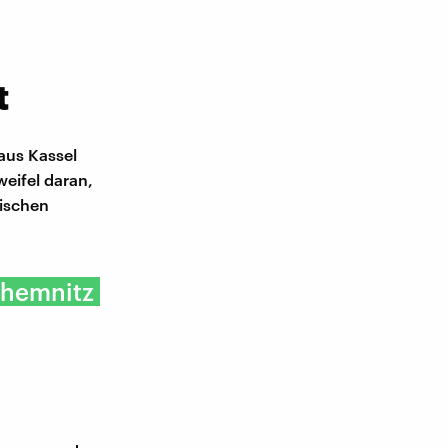
t
 aus Kassel
weifel daran,
tischen
Chemnitz