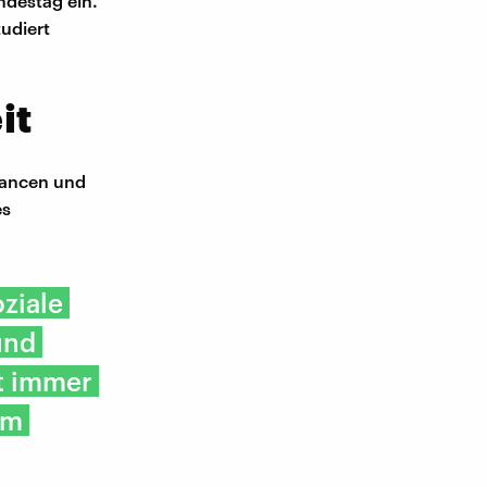
ndestag ein.
udiert
it
hancen und
es
ziale
und
t immer
em