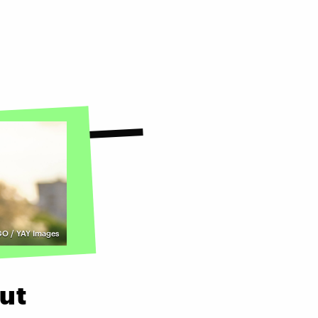
O / YAY Images
ut