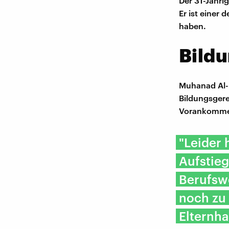
Der 31-Jähri
Er ist einer
haben.
Bild
Muhanad Al-
Bildungsgerec
Vorankommen
"Leider 
Aufstie
Berufsw
noch zu 
Elternha