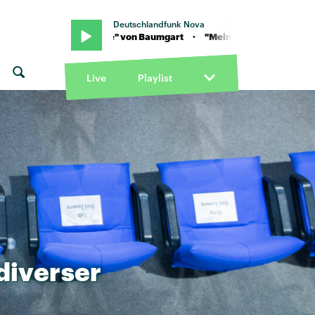
Deutschlandfunk Nova
"Mein Babe" von Baumgart · "Mein Babe" von Baumgart
Live
Playlist
diverser