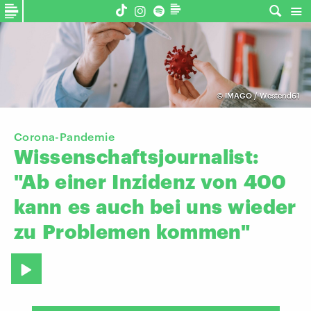
©
IMAGO / Westend61
Corona-Pandemie
Wissenschaftsjournalist:
"Ab
einer
Inzidenz
von
400
kann
es
auch
bei
uns
wieder
zu
Problemen
kommen"