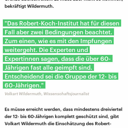
bekräftigt Wildermuth.
"Das Robert-Koch-Institut hat für diesen
Fall aber zwei Bedingungen beachtet.
Zum einen, wie es mit den Impfungen
weitergeht. Die Experten und
Expertinnen sagen, dass die über 60-
Jährigen fast alle geimpft sind.
Entscheidend sei die Gruppe der 12- bis
60-Jährigen."
Volkart Wildermuth, Wissenschaftsjournalist
Es müsse erreicht werden, dass mindestens dreiviertel
der 12- bis 60-Jährigen komplett geschützt sind, gibt
Volkart Wildermuth die Einschätzung des Robert-