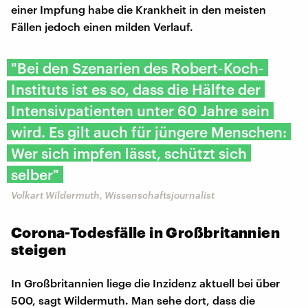
einer Impfung habe die Krankheit in den meisten
Fällen jedoch einen milden Verlauf.
"Bei den Szenarien des Robert-Koch-
Instituts ist es so, dass die Hälfte der
Intensivpatienten unter 60 Jahre sein
wird. Es gilt auch für jüngere Menschen:
Wer sich impfen lässt, schützt sich
selber"
Volkart Wildermuth, Wissenschaftsjournalist
Corona-Todesfälle in Großbritannien
steigen
In Großbritannien liege die Inzidenz aktuell bei über
500, sagt Wildermuth. Man sehe dort, dass die