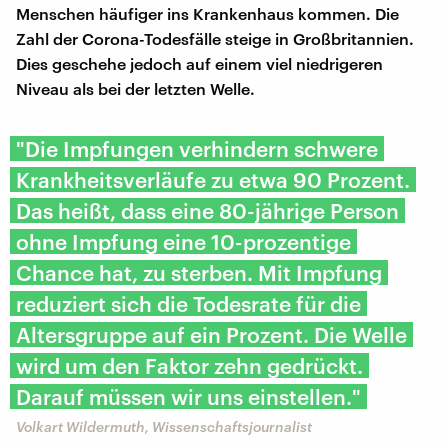
Menschen häufiger ins Krankenhaus kommen. Die
Zahl der Corona-Todesfälle steige in Großbritannien.
Dies geschehe jedoch auf einem viel niedrigeren
Niveau als bei der letzten Welle.
"Die Impfungen verhindern schwere
Krankheitsverläufe zu etwa 90 Prozent.
Das heißt, dass eine 80-jährige Person
ohne Impfung eine 10-prozentige
Chance hat, zu sterben. Mit Impfung
reduziert sich die Todesrate für die
Altersgruppe auf ein Prozent. Die Welle
wird um den Faktor zehn gedrückt.
Darauf müssen wir uns einstellen."
Volkart Wildermuth, Wissenschaftsjournalist