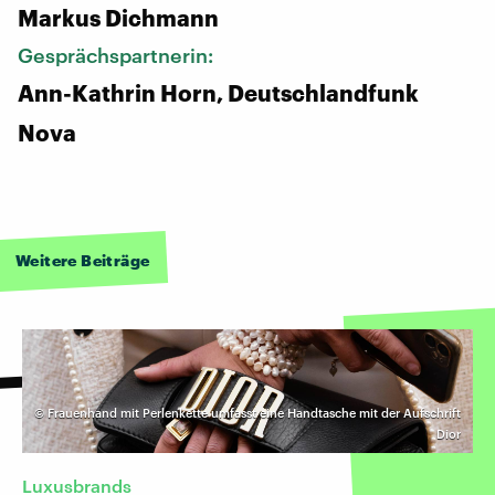
Markus Dichmann
Gesprächspartnerin:
Ann-Kathrin Horn, Deutschlandfunk
Nova
Weitere Beiträge
©
Frauenhand mit Perlenkette umfasst eine Handtasche mit der Aufschrift
Dior
Luxusbrands