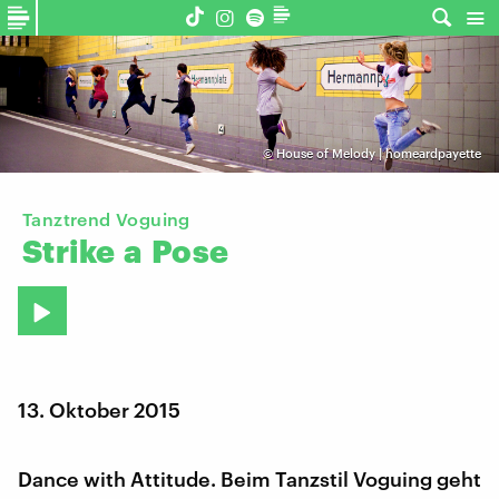
©
House of Melody | homeardpayette
Tanztrend Voguing
Strike
a
Pose
13. Oktober 2015
Dance with Attitude. Beim Tanzstil Voguing geht