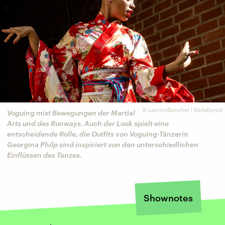
©
LaurineBanchet | RedsKprod
Voguing mixt Bewegungen der Martial
Arts und des Runways. Auch der Look spielt eine
entscheidende Rolle, die Outfits von Voguing-Tänzerin
Georgina Philp sind inspiriert von den unterschiedlichen
Einflüssen des Tanzes.
Shownotes