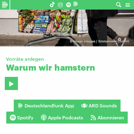
©
imago images / Emmanuele Contini
Vorräte anlegen
Warum
wir
hamstern
Deutschlandfunk App
ARD Sounds
Spotify
Apple Podcasts
Abonnieren