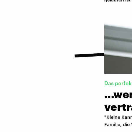
Das perfek
...w
vert
"Kleine Kann
Familie, die