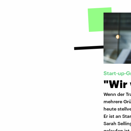
Start-up-G
"Wir
Wenn der Tra
mehrere Grün
heute stell
Er ist an St
Sarah Sellin
gelaufen ist