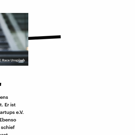
 | Race Unsplash
"
tens
 Er ist
artups e.V.
. Ebenso
 schief
cast.