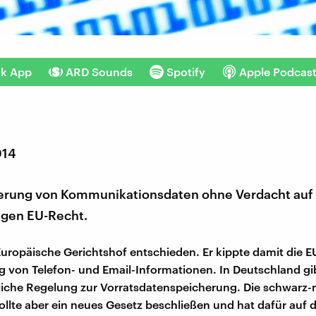
nk App
ARD Sounds
Spotify
Apple Podcas
014
erung von Kommunikationsdaten ohne Verdacht auf 
egen EU-Recht.
Europäische Gerichtshof entschieden. Er kippte damit die EU
g von Telefon- und Email-Informationen. In Deutschland gib
liche Regelung zur Vorratsdatenspeicherung. Die schwarz-
llte aber ein neues Gesetz beschließen und hat dafür auf d