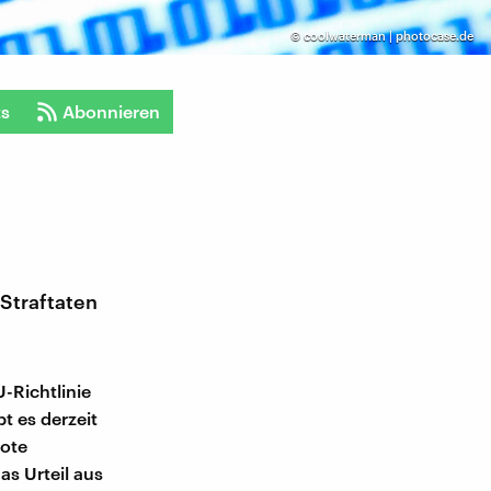
©
coolwaterman | photocase.de
ts
Abonnieren
Straftaten
-Richtlinie
t es derzeit
rote
as Urteil aus