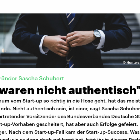
©
Hunters
ründer Sascha Schubert
 waren nicht authentisch
um vom Start-up so richtig in die Hose geht, hat das meis
de. Nicht authentisch sein, ist einer, sagt Sascha Schubert.
vertretender Vorsitzender des Bundesverbandes Deutsche St
art-up-Vorhaben gescheitert, hat aber auch Erfolge gefeiert
ger. Nach dem Start-up-Fail kam der Start-up-Success. Was
 und wie es dann doch geklappt hat, hört ihr in diesem Pod