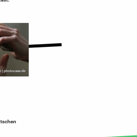
e | photocase.de
utschen