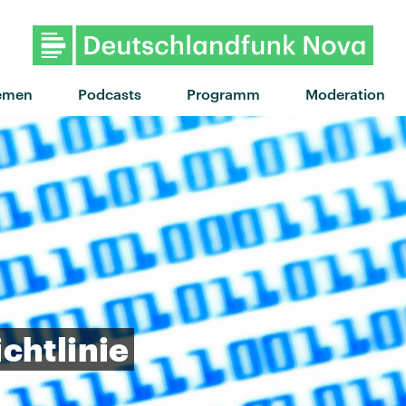
"Bin noch wach...wo bist du
emen
Podcasts
Programm
Moderation
chtlinie