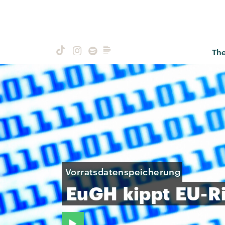
Th
Vorratsdatenspeicherung
EuGH
kippt
EU-Ri