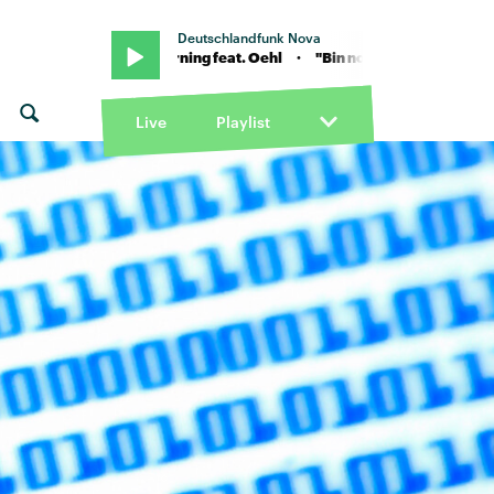
Deutschlandfunk Nova
?" von Ami Warning feat. Oehl · "Bin noch wach...wo bist du?" von Ami
Live
Playlist