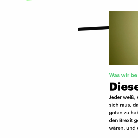
Was wir b
Dies
Jeder weiß, 
sich raus, d
getan zu hab
den Brexit g
wären, und 