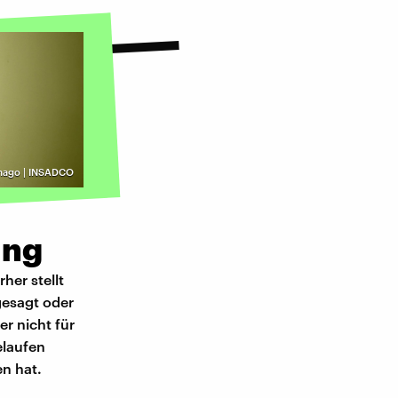
mago | INSADCO
ung
her stellt
gesagt oder
r nicht für
elaufen
n hat.