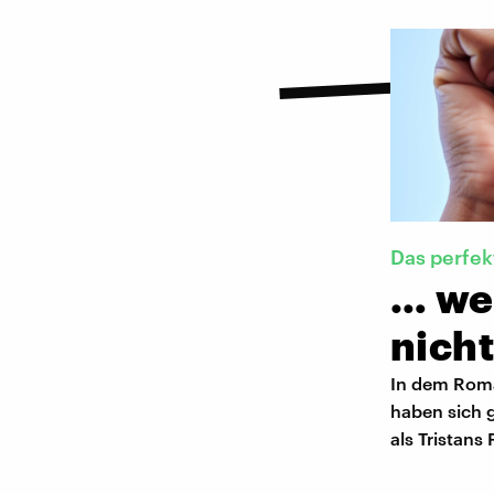
Das perfek
… wen
nicht
In dem Roma
haben sich g
als Tristans