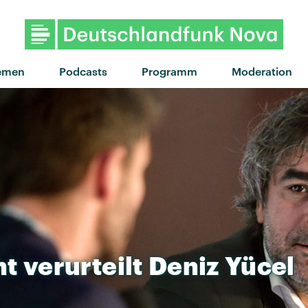
emen
Podcasts
Programm
Moderation
ht
verurteilt
Deniz
Yücel