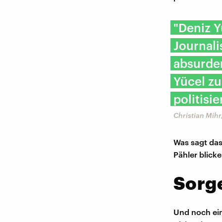
"Deniz Y
Journali
absurde
Yücel zu 
politisie
Christian Mih
Was sagt das 
Pähler blick
Sorge
Und noch ein 