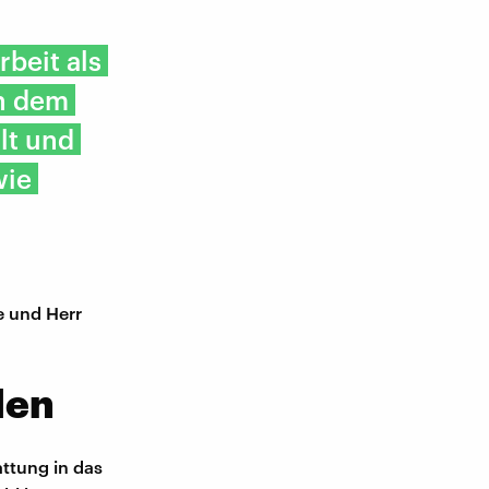
rbeit als
an dem
lt und
wie
ne und Herr
len
attung in das