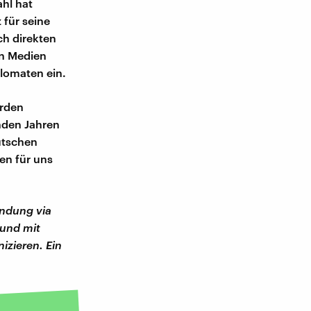
ahl hat
für seine
ch direkten
en Medien
plomaten ein.
erden
nden Jahren
eutschen
len für uns
endung via
und mit
izieren. Ein