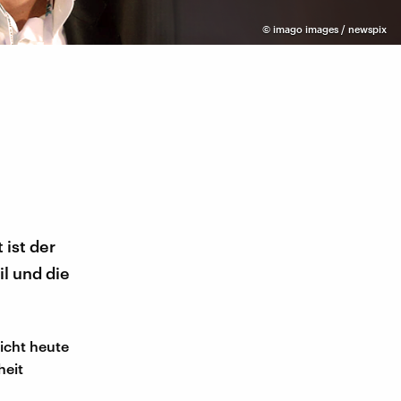
©
imago images / newspix
 ist der
l und die
icht heute
heit