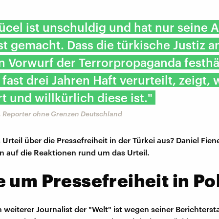
ücel ist unschuldig und hat nur seine A
st gemacht. Dass die türkische Justiz 
n Vorwurf der Terrorpropaganda festhä
fast drei Jahren Haft verurteilt, zeigt, 
rt und willkürlich diese ist."
r, Reporter ohne Grenzen Deutschland
Urteil über die Pressefreiheit in der Türkei aus? Daniel Fie
en auf die Reaktionen rund um das Urteil.
 um Pressefreiheit in Po
weiterer Journalist der "Welt" ist wegen seiner Berichterst