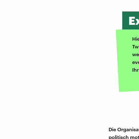
E
Hi
Tw
we
ev
Ih
Die Organisat
politisch mot