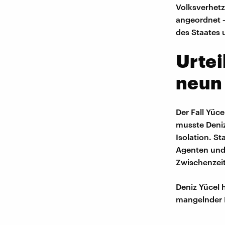
Volksverhetz
angeordnet 
des Staates 
Urtei
neun 
Der Fall Yüc
musste Deniz
Isolation. S
Agenten und 
Zwischenzeit
Deniz Yücel h
mangelnder R