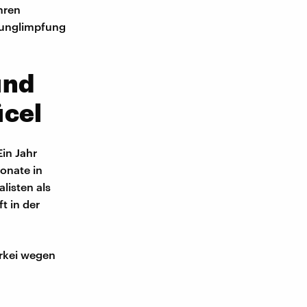
hren
runglimpfung
und
ücel
Ein Jahr
onate in
listen als
t in der
Türkei wegen