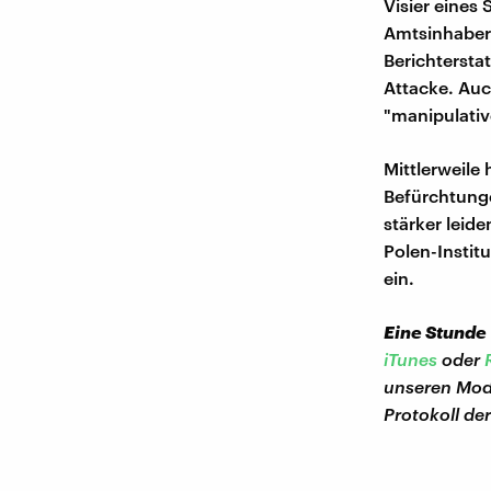
Visier eines
Amtsinhaber 
Berichtersta
Attacke. Auc
"manipulativ
Mittlerweile
Befürchtunge
stärker leide
Polen-Instit
ein.
Eine Stunde
iTunes
oder
unseren Mod
Protokoll de