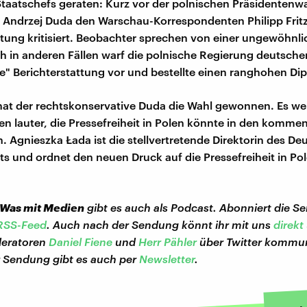
 Staatschefs geraten: Kurz vor der polnischen Präsidentenw
Andrzej Duda den Warschau-Korrespondenten Philipp Fritz 
ttung kritisiert. Beobachter sprechen von einer ungewöhnli
h in anderen Fällen warf die polnische Regierung deutsch
e" Berichterstattung vor und bestellte einen ranghohen Di
 hat der rechtskonservative Duda die Wahl gewonnen. Es w
n lauter, die Pressefreiheit in Polen könnte in den komme
n. Agnieszka Łada ist die stellvertretende Direktorin des D
uts und ordnet den neuen Druck auf die Pressefreiheit in Po
 Was mit Medien
gibt es auch als Podcast. Abonniert die S
RSS-Feed
. Auch nach der Sendung könnt ihr mit uns
direkt
eratoren
Daniel Fiene
und
Herr Pähler
über Twitter kommun
r Sendung gibt es auch per
Newsletter
.