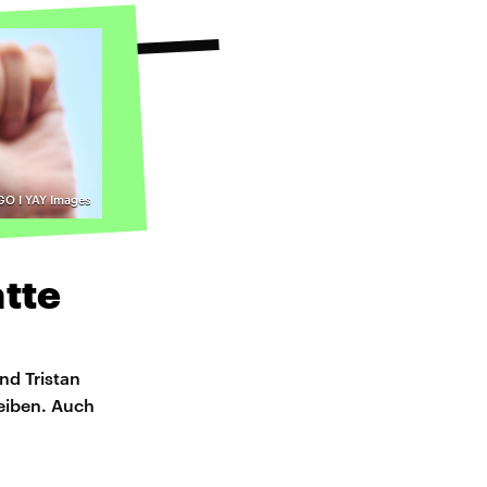
O I YAY Images
atte
l
nd Tristan
leiben. Auch