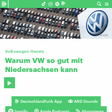
©
dpa
Volkswagen-Gesetz
Warum
VW
so
gut
mit
Niedersachsen
kann
Deutschlandfunk App
ARD Sounds
Spotify
Apple Podcasts
Abonnieren