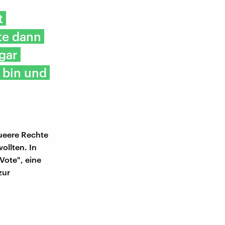
t
te dann
gar
 bin und
queere Rechte
ollten. In
Vote", eine
zur