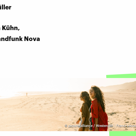
ller
 Kühn,
andfunk Nova
©
picture alliance / Westend61 | Franci Leon