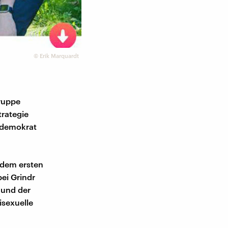
©
Erik Marquardt
gruppe
rategie
aldemokrat
 dem ersten
bei Grindr
 und der
isexuelle