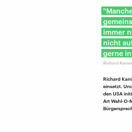
"Manche
gemeinsa
immer n
nicht au
gerne i
Richard Kanie
Richard Kani
einsetzt. Und
den USA init
Art Wahl-O-M
Bürgersprec