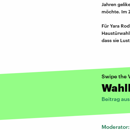
Jahren geli
möchte. Im Z
Für Yara Rod
Haustürwahlk
dass sie Lus
Swipe the 
Wahl
Beitrag au
Moderator