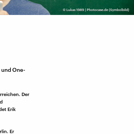
©
Lukas 1989 | Photocase.de (Symbolbild)
s und One-
rreichen. Der
nd
et Erik
lin. Er