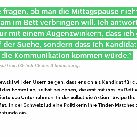
 fragen, ob man die Mittagspause nich
m im Bett verbringen will. Ich antwor
ur mit einem Augenzwinkern, dass ich 
f der Suche, sondern dass ich Kandidat
n die Kommunikation kommen würde.“
wski nutzt Grindr für den Stimmenfang.
ewski will den Usern zeigen, dass er sich als Kandidat für 
 das kommt an, selbst bei denen, die erst mit ihm ins Bett w
iierte das Unternehmen Tinder selbst die Aktion "Swipe the 
at. In der Schweiz lud eine Politikerin ihre Tinder-Matches 
hstunde ein.