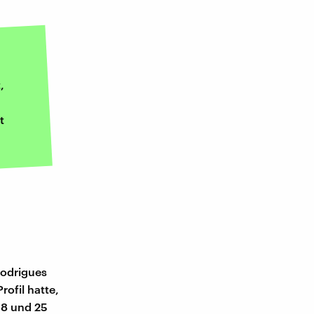
,
t
Rodrigues
rofil hatte,
18 und 25