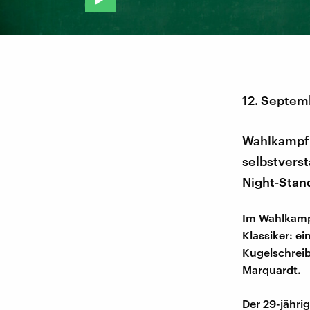
12. Septem
Wahlkampf 
selbstvers
Night-Stan
Im Wahlkampf
Klassiker: e
Kugelschreib
Marquardt.
Der 29-jährig