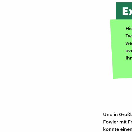
E
Hi
Tw
we
ev
Ih
Und in Großb
Fowler mit Fr
konnte einen