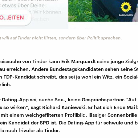
 will auf Tinder nicht flirten, sondern über Politik sprechen.
eissuche von Tinder kann Erik Marquardt seine junge Ziel
au erreichen. Andere Bundestagskandidaten sehen seine St
n FDP-Kandidat schreibt, das sei ja wohl ein Witz, ein Sozi
nlich.
r Dating-App sei, suche Sex-, keine Gesprächspartner. "Auf
s so wirken", sagt Richard Kaniewski. Er hat sich Ende Mai 
mit einem weichgefilterten Profilbild, lässiger Sonnenbrille
r ein Kandidat der SPD ist. Die Dating-App für schwule und b
ls noch frivoler als Tinder.