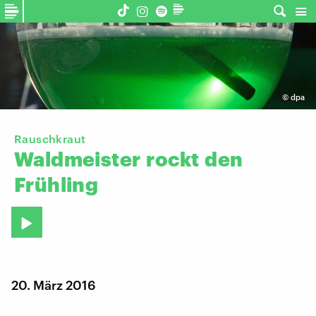
©
dpa
Rauschkraut
Waldmeister
rockt
den
Frühling
20. März 2016