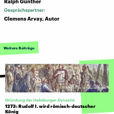
Ralph Günther
Gesprächspartner:
Clemens Arvay, Autor
Weitere Beiträge
©
IMAGO / H. Tschanz-Hofmann
Gründung der Habsburger-Dynastie
1273: Rudolf I. wird römisch-deutscher
König