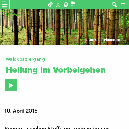
©
aremarc | Photocase.de
Waldspaziergang
Heilung
im
Vorbeigehen
19. April 2015
Bäume tauschen Stoffe untereinander aus,