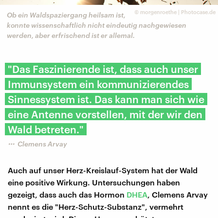
©
morgenroethe | Photocase.de
Ob ein Waldspaziergang heilsam ist,
konnte wissenschaftlich nicht eindeutig nachgewiesen
werden, aber erfrischend ist er allemal.
"Das Faszinierende ist, dass auch unser
Immunsystem ein kommunizierendes
Sinnessystem ist. Das kann man sich wie
eine Antenne vorstellen, mit der wir den
Wald betreten."
Clemens Arvay
Auch auf unser Herz-Kreislauf-System hat der Wald
eine positive Wirkung. Untersuchungen haben
gezeigt, dass auch das Hormon
DHEA
, Clemens Arvay
nennt es die "Herz-Schutz-Substanz", vermehrt