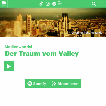
©
carlitos | photocase.de
Medienwandel
Der
Traum
vom
Valley
Spotify
Abonnieren