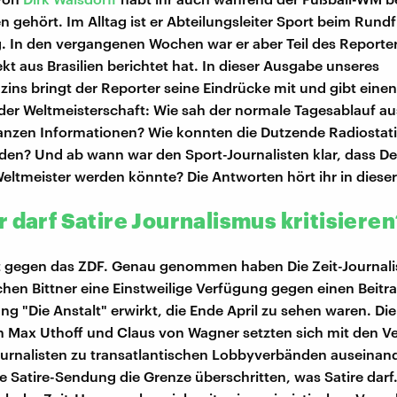
 gehört. Im Alltag ist er Abteilungsleiter Sport beim Rundf
 In den vergangenen Wochen war er aber Teil des Reporte
kt aus Brasilien berichtet hat. In dieser Ausgabe unseres
ns bringt der Reporter seine Eindrücke mit und gibt einen 
 der Weltmeisterschaft: Wie sah der normale Tagesablauf a
anzen Informationen? Wie konnten die Dutzende Radiostat
den? Und ab wann war den Sport-Journalisten klar, dass D
Weltmeister werden könnte? Die Antworten hört ihr in diese
 darf Satire Journalismus kritisiere
gt gegen das ZDF. Genau genommen haben Die Zeit-Journali
chen Bittner eine Einstweilige Verfügung gegen einen Beitr
ng "Die Anstalt" erwirkt, die Ende April zu sehen waren. Die
n Max Uthoff und Claus von Wagner setzten sich mit den 
urnalisten zu transatlantischen Lobbyverbänden auseinand
e Satire-Sendung die Grenze überschritten, was Satire darf.