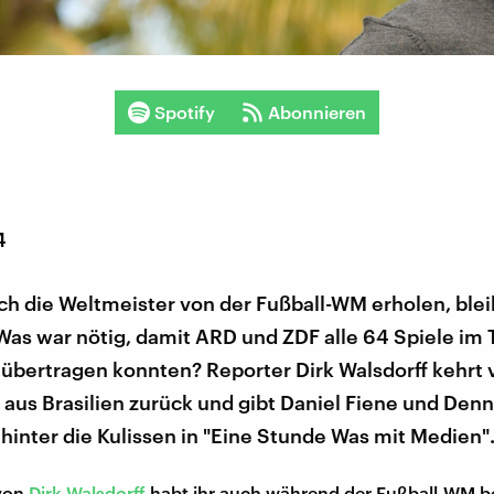
Spotify
Abonnieren
4
ch die Weltmeister von der Fußball-WM erholen, blei
Was war nötig, damit ARD und ZDF alle 64 Spiele im 
übertragen konnten? Reporter Dirk Walsdorff kehrt 
aus Brasilien zurück und gibt Daniel Fiene und Denn
 hinter die Kulissen in "Eine Stunde Was mit Medien"
von
Dirk Walsdorff
habt ihr auch während der Fußball-WM b