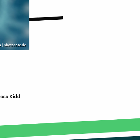
a | photocase.de
Jess Kidd