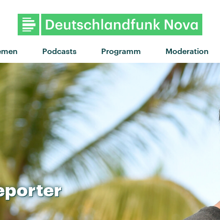
"If I Ever Feel Better" von 
emen
Podcasts
Programm
Moderation
eporter