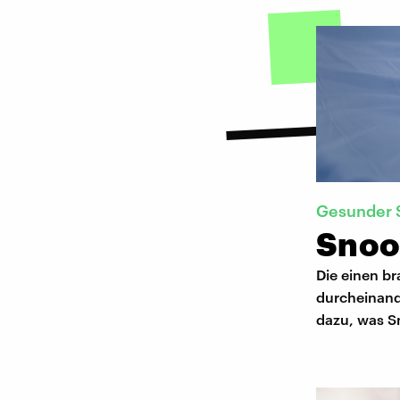
Gesunder 
Snoo
Die einen br
durcheinand
dazu, was S