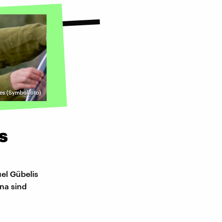
es (Symbolfoto)
s
el Gübelis
na sind