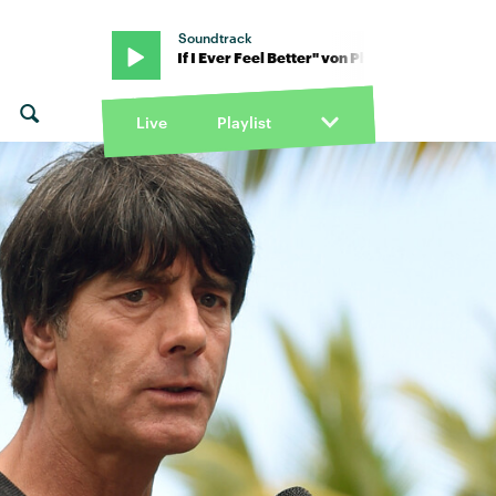
Soundtrack
Phoenix · "If I Ever Feel Better" von Phoenix · "If I Ever Feel Better"
Live
Playlist