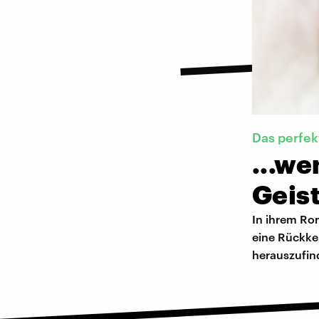
Das perfek
...we
Geist
In ihrem Rom
eine Rückke
herauszufind