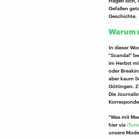
fragen sich,
Gefallen get
Geschichte.
Warum s
In dieser Wo
"Scandal" be
im Herbst mi
oder Breakin
aber kaum Se
Göttingen. Z
Die Journalis
Korresponden
"Was mit Med
hier via
iTun
unsere Mode