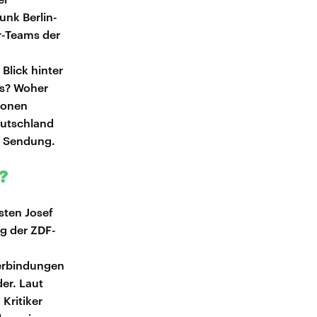
unk Berlin-
r-Teams der
Blick hinter
us? Woher
ionen
eutschland
r Sendung.
n?
sten Josef
ag der ZDF-
Verbindungen
er. Laut
 Kritiker