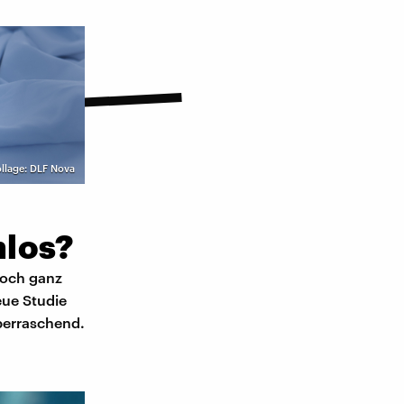
llage: DLF Nova
mlos?
doch ganz
eue Studie
berraschend.