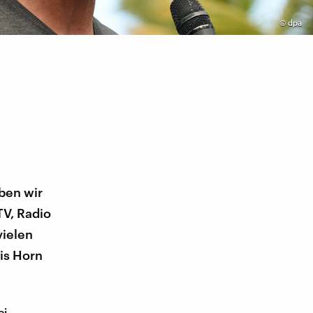
©
dpa
ben wir
TV, Radio
vielen
is Horn
.
ei