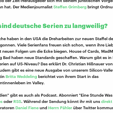
 ob der Zeit-Herausgeber sich mit seinem juristischen Vorg
an hat. Der Medienjournalist
Steffen Grimberg
bringt Ordnun
ind deutsche Serien zu langweilig?
che haben in den USA die Dreharbeiten zur neuen Staffel de
gonnen. Viele Serienfans freuen sich schon, wenn ihre Lieb
t neuen Folgen um die Ecke biegen. House of Cards, MadM
g Bad haben neue Standards geschaffen. Warum gibt es in
rien auf US-Niveau? Das erklärt Dr. Christian Hißnauer von
udem gibt es eine neue Ausgabe von unserem Silicon-Vall
tin
Britta Weddeling
berichtet von ihrem Start in das
tinnenleben im Valley.
ien" gibt es auch als Podcast. Abonniert "Eine Stunde Was
es
oder
RSS
. Während der Sendung könnt ihr mit uns
direkt
ratoren
Daniel Fiene
und
Herrn Pähler
über Twitter kommun