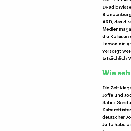
DRadioWissen
Brandenburg.
ARD, das dire
Medienmagazi
die Kulissen
kamen die g
versorgt wer
tatsächlich 
Wie sehr
Die Zeit kla
Joffe und Jo
Satire-Sendu
Kabarettiste
deutscher Jo
Joffe habe di