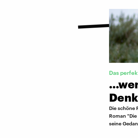
Das perfe
…wenn
Denk
Die schöne F
Roman "Die 
seine Gedank