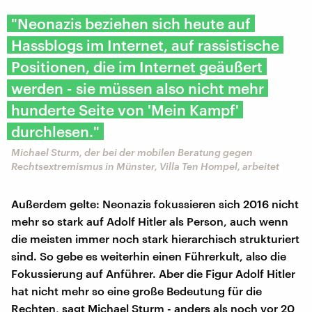
"Neonazis beziehen sich heute auf
Hassblogs im Internet, auf rassistische
Positionen, die im Internet geäußert
werden - sie müssen also nicht mehr
hunderte Seite von 'Mein Kampf'
durchlesen."
Michael Sturm, der bei der mobilen Beratung gegen
Rechtsextremismus in Münster, Villa Ten Hompel, arbeitet
Außerdem gelte: Neonazis fokussieren sich 2016 nicht
mehr so stark auf Adolf Hitler als Person, auch wenn
die meisten immer noch stark hierarchisch strukturiert
sind. So gebe es weiterhin einen Führerkult, also die
Fokussierung auf Anführer. Aber die Figur Adolf Hitler
hat nicht mehr so eine große Bedeutung für die
Rechten, sagt Michael Sturm - anders als noch vor 20