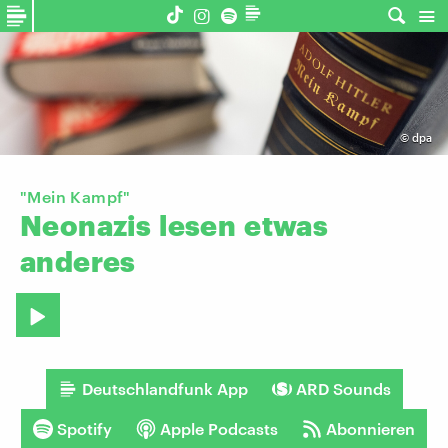
©
dpa
"Mein Kampf"
Neonazis
lesen
etwas
anderes
Deutschlandfunk App
ARD Sounds
Spotify
Apple Podcasts
Abonnieren