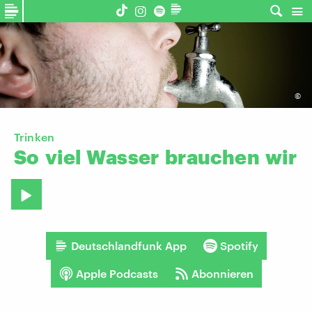
©
Trinken
So
viel
Wasser
brauchen
wir
Deutschlandfunk App
Spotify
Apple Podcasts
Abonnieren