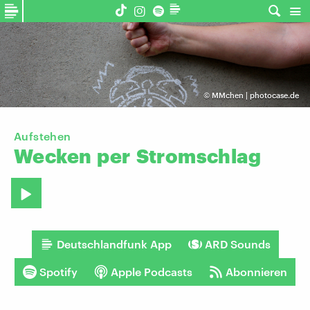
©
MMchen | photocase.de
Aufstehen
Wecken
per
Stromschlag
Deutschlandfunk App
ARD Sounds
Spotify
Apple Podcasts
Abonnieren